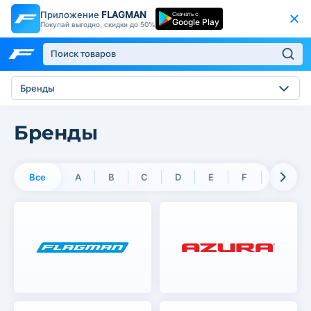
Приложение
FLAGMAN
Скачать с
Google Play
Покупай выгодно, скидки до 50%
Бренды
Бренды
Все
A
B
C
D
E
F
G