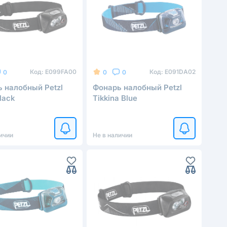
Код:
E099FA00
Код:
E091DA02
0
0
0
 налобный Petzl
Фонарь налобный Petzl
lack
Tikkina Blue
ичии
Не в наличии