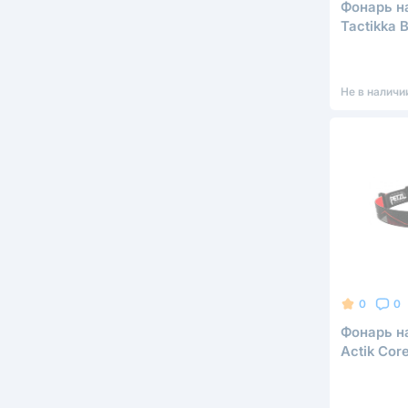
Фонарь н
Tactikka 
Не в наличи
0
0
Фонарь н
Actik Cor