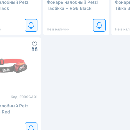
алобный Petzl
Фонарь налобный Petzl
Фонарь
Black
Tactikka + RGB Black
Tikka 
и
Не в наличии
Не в нал
Код:
E099GA01
алобный Petzl
e Red