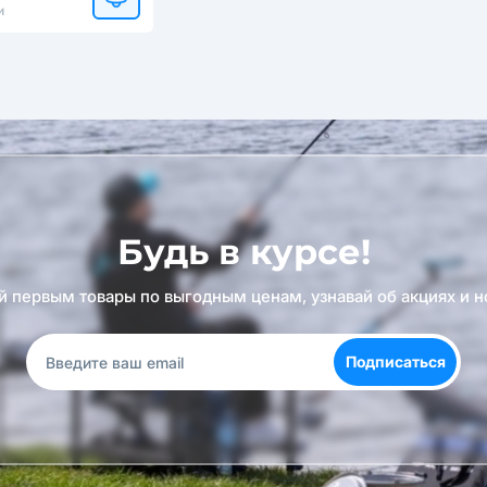
и
Будь в курсе!
й первым товары по выгодным ценам, узнавай об акциях и н
Подписаться