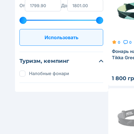
От
До
Использовать
0
0
Фонарь н
Tikka Gre
Туризм, кемпинг
Налобные фонари
1 800 г