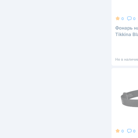
0
0
Фонарь н
Tikkina Bl
Не в наличи
0
0