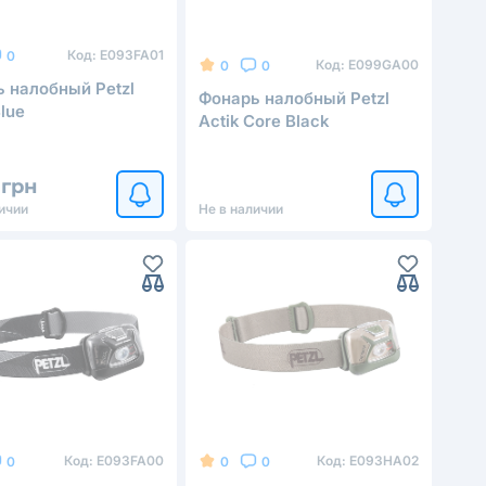
Код:
E093FA01
0
Код:
E099GA00
0
0
 налобный Petzl
Фонарь налобный Petzl
Blue
Actik Core Black
 грн
ичии
Не в наличии
Код:
E093FA00
Код:
E093HA02
0
0
0