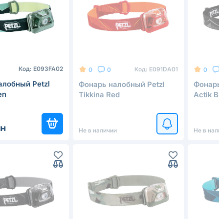
Код:
E093FA02
Код:
E091DA01
0
0
0
алобный Petzl
Фонарь налобный Petzl
Фонарь
en
Tikkina Red
Actik B
рн
Не в наличии
Не в нал