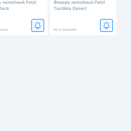
 налобный Petzl
Фонарь налобный Petzl
Black
Tactikka Desert
ичии
Не в наличии