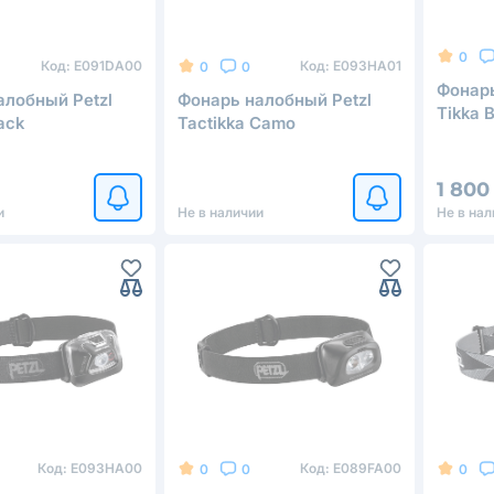
0
Код:
E091DA00
Код:
E093HA01
0
0
Фонарь
алобный Petzl
Фонарь налобный Petzl
Tikka 
ack
Tactikka Camo
1 800
и
Не в наличии
Не в нал
Код:
E093HA00
Код:
E089FA00
0
0
0