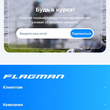
Будь в курсе!
Получай первым товары по выгодным ценам,
узнавай об акциях и новинках
Подписаться
Клиентам
Компания