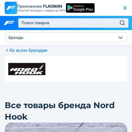
Приложение
FLAGMAN
Скачать с
Google Play
Покупай выгодно, скидки до 50%
Бренды
Ко всем брендам
Все товары бренда Nord
Hook