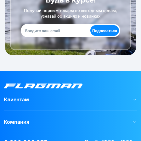
Будь в курсе!
Получай первым товары по выгодным ценам,
узнавай об акциях и новинках
Подписаться
Клиентам
Компания