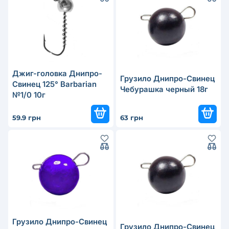
Джиг-головка Днипро-
Грузило Днипро-Свинец
Свинец 125° Barbarian
Чебурашка черный 18г
№1/0 10г
59.9 грн
63 грн
Грузило Днипро-Свинец
Грузило Днипро-Свинец