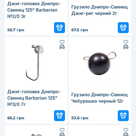
Джиг-головка Днипро-
Грузило Днипро-Свинец
Свинец 125° Barbarian
Джиг-риг черний 2г
№2/0 3г
56.7 грн
67.5 грн
Джиг-головка Днипро-
Грузило Днипро-Свинец
Свинец Barbarian 125°
Чебурашка черный 12г
№3/0 7г
66.2 грн
53.6 грн