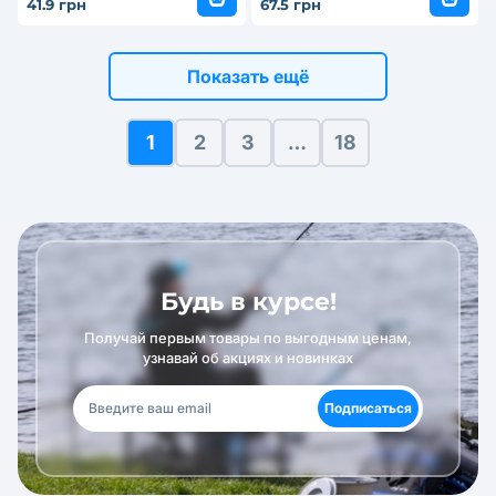
41.9 грн
67.5 грн
Показать ещё
1
2
3
…
18
Будь в курсе!
Получай первым товары по выгодным ценам,
узнавай об акциях и новинках
Подписаться