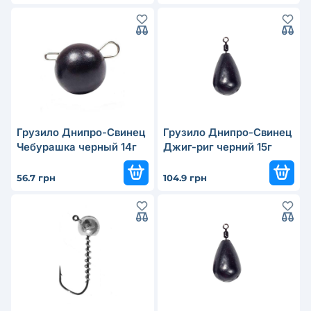
Грузило Днипро-Свинец
Грузило Днипро-Свинец
Чебурашка черный 14г
Джиг-риг черний 15г
56.7 грн
104.9 грн