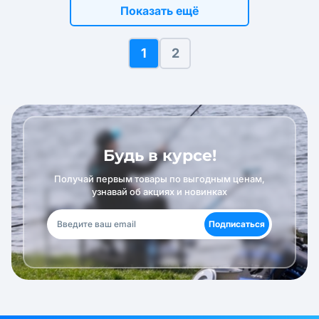
Показать ещё
1
2
Будь в курсе!
Получай первым товары по выгодным ценам,
узнавай об акциях и новинках
Подписаться