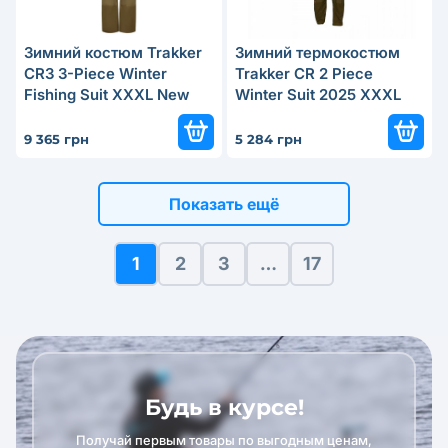
Зимний костюм Trakker
Зимний термокостюм
CR3 3-Piece Winter
Trakker CR 2 Piece
Fishing Suit XXXL New
Winter Suit 2025 XXXL
9 365 грн
5 284 грн
Показать ещё
1
2
3
…
17
Будь в курсе!
Получай первым товары по выгодным ценам,