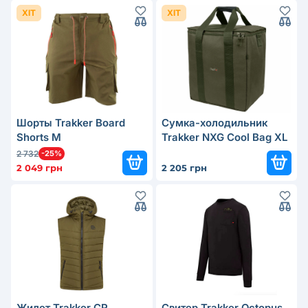
ХІТ
ХІТ
Шорты Trakker Board
Сумка-холодильник
Shorts M
Trakker NXG Cool Bag XL
2 732
-25%
2 049 грн
2 205 грн
Жилет Trakker CR
Свитер Trakker Octopus