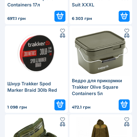
Containers 17л
Suit XXXL
697.1 грн
6 303 грн
Ведро для прикормки
Шнур Trakker Spod
Trakker Olive Square
Marker Braid 30lb Red
Containers 5л
1 098 грн
472.1 грн