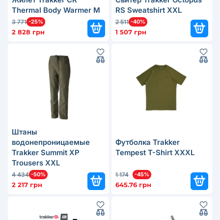
Thermal Body Warmer M
RS Sweatshirt XXL
3 771
2 511
-25%
-40%
2 828 грн
1 507 грн
Штаны
водонепроницаемые
Футболка Trakker
Trakker Summit XP
Tempest T-Shirt XXXL
Trousers XXL
4 434
1 174
-50%
-45%
2 217 грн
645.76 грн