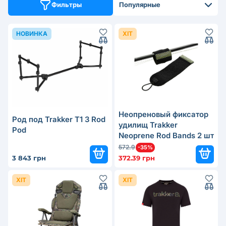
Фильтры
Популярные
НОВИНКА
ХІТ
Неопреновый фиксатор
Род под Trakker T1 3 Rod
удилищ Trakker
Pod
Neoprene Rod Bands 2 шт
572.9
-35%
3 843 грн
372.39 грн
ХІТ
ХІТ