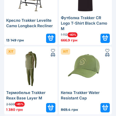
Футболка Trakker CR
Кресло Trakker Levelite
Logo T-Shirt Black Camo
Camo Longback Recliner
М
1 112
-40%
13 149 грн
666.9 грн
ХІТ
ХІТ
Термобелье Trakker
Кепка Trakker Water
Reax Base Layer M
Resistant Cap
2 509
-45%
1 380 грн
869.4 грн