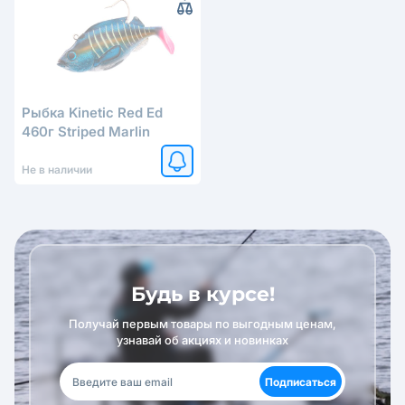
Рыбка Kinetic Red Ed
460г Striped Marlin
Не в наличии
Будь в курсе!
Получай первым товары по выгодным ценам,
узнавай об акциях и новинках
Подписаться