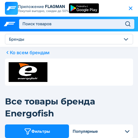
Приложение
FLAGMAN
Скачать с
Google Play
Покупай выгодно, скидки до 50%
Бренды
Ко всем брендам
Все товары бренда
Energofish
Фильтры
Популярные