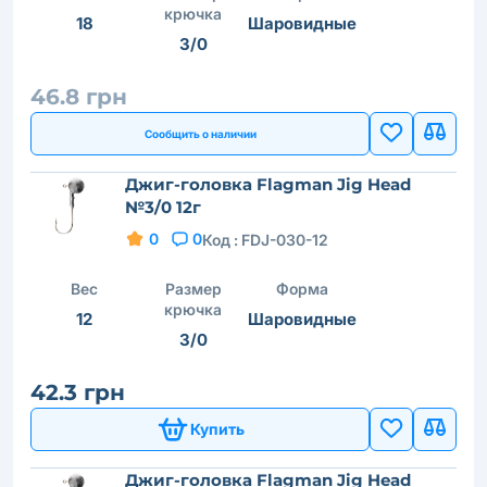
крючка
18
Шаровидные
3/0
46.8 грн
Сообщить о наличии
Джиг-головка Flagman Jig Head
№3/0 12г
0
0
Код :
FDJ-030-12
Вес
Размер
Форма
крючка
12
Шаровидные
3/0
42.3 грн
Купить
Джиг-головка Flagman Jig Head