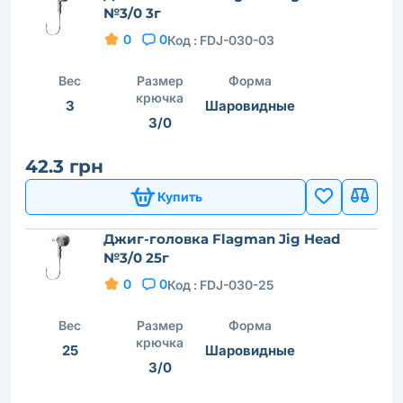
№3/0 3г
0
0
Код :
FDJ-030-03
Вес
Размер
Форма
крючка
3
Шаровидные
3/0
42.3 грн
Купить
Джиг-головка Flagman Jig Head
№3/0 25г
0
0
Код :
FDJ-030-25
Вес
Размер
Форма
крючка
25
Шаровидные
3/0