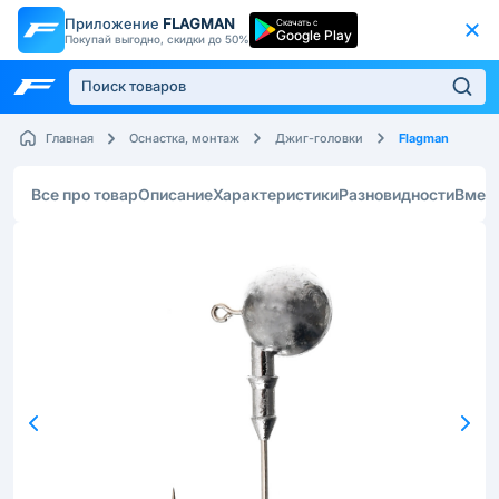
Приложение
FLAGMAN
Скачать с
Google Play
Покупай выгодно, скидки до 50%
Flagman
Главная
Оснастка, монтаж
Джиг-головки
Все про товар
Описание
Характеристики
Разновидности
Вмес