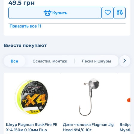
49.5 грн
Купить
Показать все 11
Вместе покупают
Все
Оснастка, монтаж
Леска и шнуры
При
Шнур Flagman BlackFire PE
Джиг-головка Flagman Jig
Виброх
X-4 150м 0.10мм Fluo
Head №4/0 10г
Mystic 