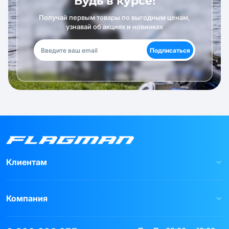
Будь в курсе!
Получай первым товары по выгодным ценам,
узнавай об акциях и новинках
Подписаться
Клиентам
Компания