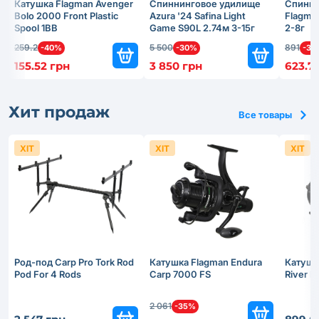
Катушка Flagman Avenger
Спиннинговое удилище
Спинни
Bolo 2000 Front Plastic
Azura '24 Safina Light
Flagma
Spool 1BB
Game S90L 2.74м 3-15г
2-8г
259.2
5 500
891
-40%
-30%
-30
155.52 грн
3 850 грн
623.7
Хит продаж
Все товары
ХІТ
ХІТ
ХІТ
Род-под Carp Pro Tork Rod
Катушка Flagman Endura
Катушк
Pod For 4 Rods
Carp 7000 FS
River 
2 061
-35%