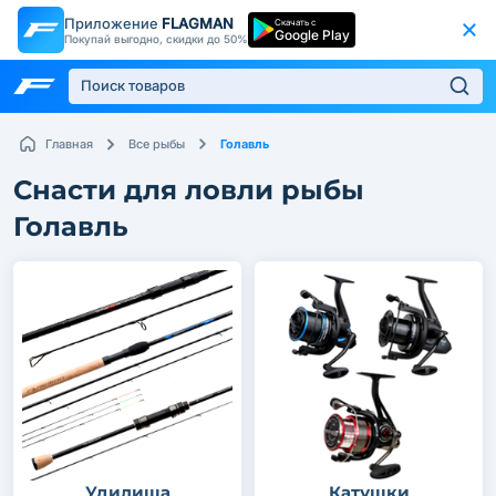
Приложение
FLAGMAN
Скачать с
Google Play
Покупай выгодно, скидки до 50%
Голавль
Главная
Все рыбы
Снасти для ловли рыбы
Голавль
Удилища
Катушки