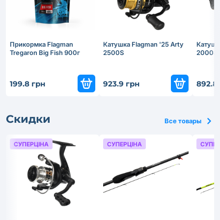
Прикормка Flagman
Катушка Flagman '25 Arty
Катушка
Tregaron Big Fish 900г
2500S
2000S
199.8 грн
923.9 грн
892.8
Скидки
Все товары
СУПЕРЦІНА
СУПЕРЦІНА
СУПЕР