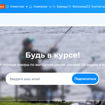
ажа
Клиентам
Компания
Бренды
Магазины
Контакты
Будь в курсе!
й первым товары по выгодным ценам, узнавай об акциях и н
Подписаться