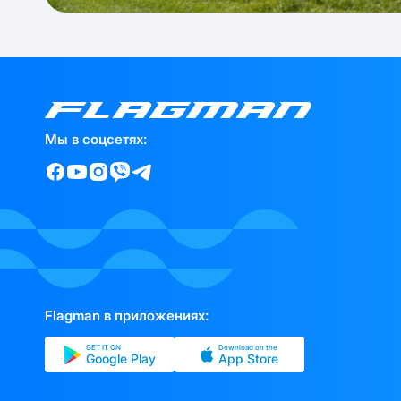
Мы в соцсетях:
Flagman в приложениях:
GET IT ON
Download on the
Google Play
App Store