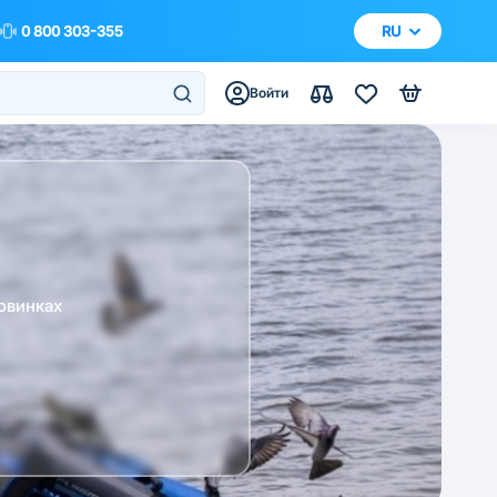
0 800 303-355
RU
Войти
овинках