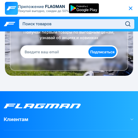
Приложение
FLAGMAN
Скачать с
Google Play
Покупай выгодно, скидки до 50%
Будь в курсе!
Получай первым товары по выгодным ценам,
узнавай об акциях и новинках
Подписаться
Клиентам