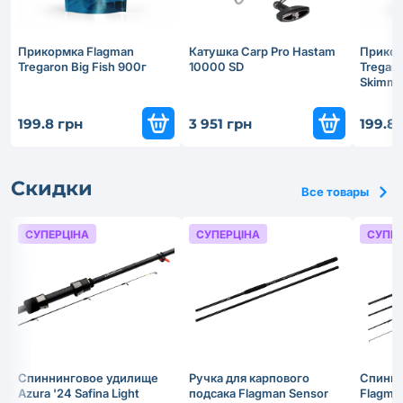
Прикормка Flagman
Катушка Carp Pro Hastam
Прикор
Tregaron Big Fish 900г
10000 SD
Tregar
Skimme
199.8 грн
3 951 грн
199.8 
Скидки
Все товары
СУПЕРЦІНА
СУПЕРЦІНА
СУПЕР
Спиннинговое удилище
Ручка для карпового
Спинни
Azura '24 Safina Light
подсака Flagman Sensor
Flagman