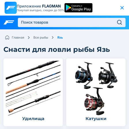
Приложение
FLAGMAN
Скачать с
Google Play
Покупай выгодно, скидки до 50%
Язь
Главная
Все рыбы
Снасти для ловли рыбы Язь
Удилища
Катушки