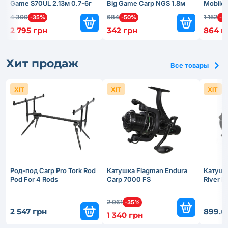
Game S70UL 2.13м 0.7-6г
Big Game Carp NGS 1.8м
Mobile 
4 300
684
1 152
-35%
-50%
-2
2 795 грн
342 грн
864 г
Хит продаж
Все товары
ХІТ
ХІТ
ХІТ
Род-под Carp Pro Tork Rod
Катушка Flagman Endura
Катушк
Pod For 4 Rods
Carp 7000 FS
River 
2 061
-35%
2 547 грн
899.6
1 340 грн