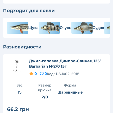
Подходит для ловли
Щука
Окунь
Судак
Разновидности
Джиг-головка Днипро-Свинец 125°
Barbarian №2/0 15г
0
0
Код :
DSJ002-2015
Вес
Размер
Форма
крючка
15
Шаровидные
2/0
66.2 грн