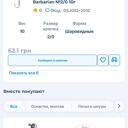
Barbarian №2/0 10г
0
0
Код :
DSJ002-2010
Вес
Размер
Форма
крючка
10
Шаровидные
2/0
62.1 грн
Сообщить о наличии
Показать все 6
Вместе покупают
Все
Оснастка, монтаж
Леска и шнуры
Нов