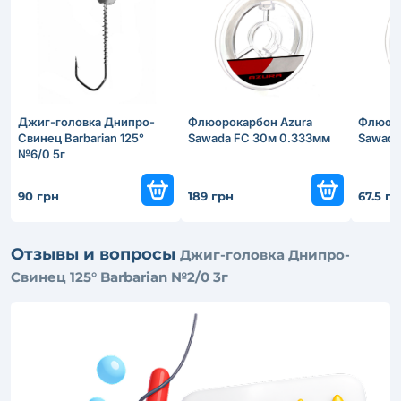
Джиг-головка Днипро-
Флюорокарбон Azura
Флюоро
Свинец Barbarian 125°
Sawada FC 30м 0.333мм
Sawada
№6/0 5г
90 грн
189 грн
67.5 г
Отзывы и вопросы
Джиг-головка Днипро-
Свинец 125° Barbarian №2/0 3г