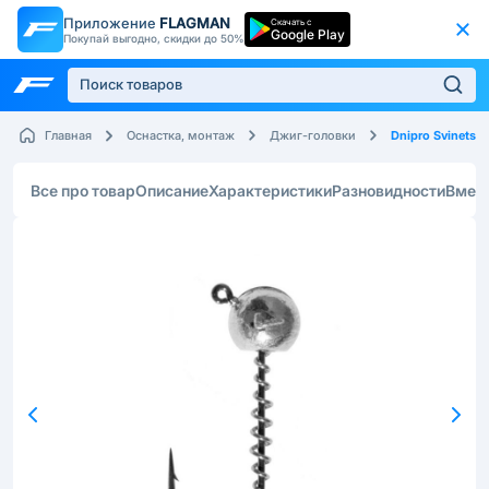
Приложение
FLAGMAN
Скачать с
Google Play
Покупай выгодно, скидки до 50%
Dnipro Svinets
Главная
Оснастка, монтаж
Джиг-головки
Все про товар
Описание
Характеристики
Разновидности
Вмес