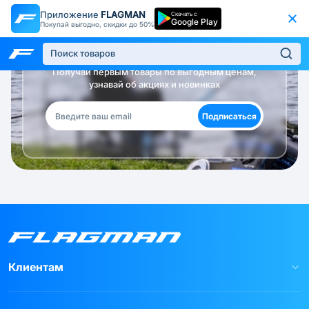
Приложение
FLAGMAN
Скачать с
Google Play
Покупай выгодно, скидки до 50%
Будь в курсе!
Получай первым товары по выгодным ценам,
узнавай об акциях и новинках
Подписаться
Клиентам