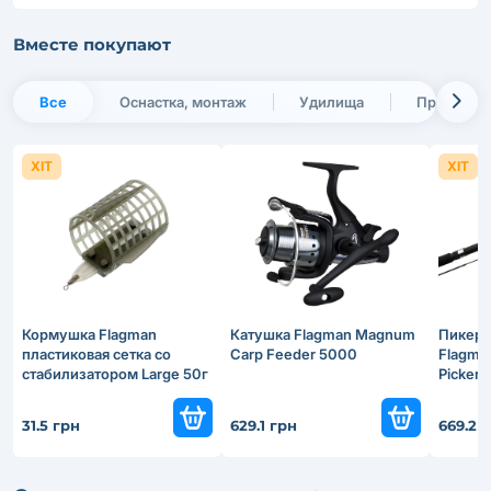
Вместе покупают
Все
Оснастка, монтаж
Удилища
Прикормки
ХІТ
ХІТ
Кормушка Flagman
Катушка Flagman Magnum
Пикерн
пластиковая сетка со
Carp Feeder 5000
Flagma
стабилизатором Large 50г
Picker 
31.5 грн
629.1 грн
669.2 