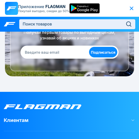
Приложение
FLAGMAN
Скачать с
Google Play
Покупай выгодно, скидки до 50%
Будь в курсе!
Получай первым товары по выгодным ценам,
узнавай об акциях и новинках
Подписаться
Клиентам