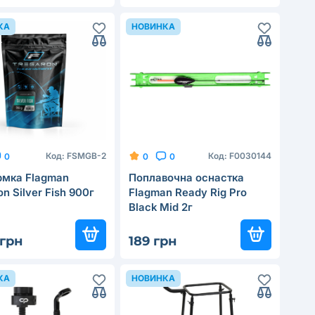
КА
НОВИНКА
Код:
FSMGB-2
Код:
F0030144
0
0
0
рмка Flagman
Поплавочна оснастка
on Silver Fish 900г
Flagman Ready Rig Pro
Black Mid 2г
 грн
189 грн
КА
НОВИНКА