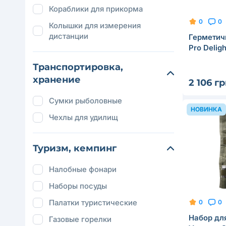
Кораблики для прикорма
0
0
Колышки для измерения
дистанции
Герметич
Pro Delig
Транспортировка,
хранение
2 106 г
Сумки рыболовные
НОВИНКА
Чехлы для удилищ
Туризм, кемпинг
Налобные фонари
Наборы посуды
Палатки туристические
0
0
Набор для
Газовые горелки