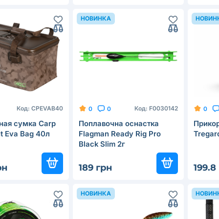
НОВИНКА
НОВИН
Код:
CPEVAB40
Код:
F0030142
0
0
0
ная сумка Carp
Поплавочна оснастка
Прико
ht Eva Bag 40л
Flagman Ready Rig Pro
Tregar
Black Slim 2г
рн
189 грн
199.8
НОВИНКА
НОВИН