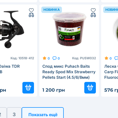
НОВИНКА
НОВИН
Код:
10518-412
Код:
PUSW032
0
0
0
Daiwa TDR
Спод микс Puhach Baits
Леска 
B
Ready Spod Mix Strawberry
Carp Fi
Pellets Start (4.5/6/8мм)
Fluoro
4кг
Crysta
грн
1 200 грн
576 г
2
3
Показать ещё