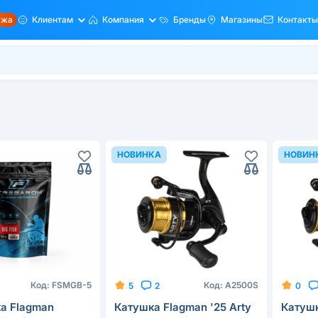
ажа
Клиентам
Компания
Бренды
Магазины
Контакты
НОВИНКА
НОВИН
Код:
FSMGB-5
Код:
A2500S
5
2
0
а Flagman
Катушка Flagman '25 Arty
Катушк