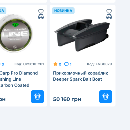
КА
НОВИНКА
Код:
CP5610-261
Код:
FNG0079
0
0
1
Carp Pro Diamond
Прикормочный кораблик
shing Line
Deeper Spark Bait Boat
carbon Coated
l 1000м 0.261мм
рн
50 160 грн