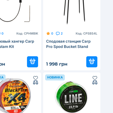
Код:
CPHMBIK
Код:
CPSBS4L
0
0
2
овый хангер Carp
Сподовая станция Carp
stam Kit
Pro Spod Bucket Stand
рн
1 998 грн
КА
НОВИНКА