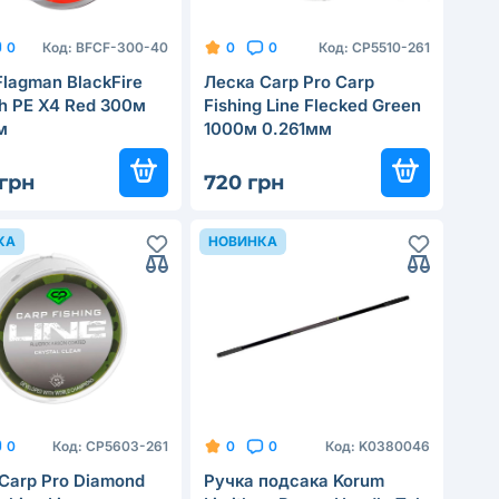
Код:
BFCF-300-40
Код:
CP5510-261
0
0
0
lagman BlackFire
Леска Carp Pro Carp
sh PE X4 Red 300м
Fishing Line Flecked Green
м
1000м 0.261мм
 грн
720 грн
КА
НОВИНКА
Код:
CP5603-261
Код:
K0380046
0
0
0
Carp Pro Diamond
Ручка подсака Korum