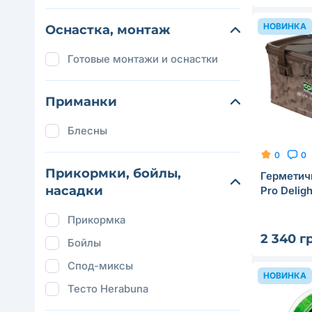
НОВИНКА
Оснастка, монтаж
Готовые монтажи и оснастки
Приманки
Блесны
0
0
Прикормки, бойлы,
Герметич
насадки
Pro Delig
Прикормка
2 340 г
Бойлы
Спод-миксы
НОВИНКА
Тесто Herabuna