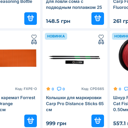
easoning Bottle
для ловли сома с
Carp Fi
подводным поплавком 25
Fluoro
г
Crysta
148.5 грн
261 г
НОВИНКА
НОВИН
Код:
FXPE-O
Код:
CPDS65
0
0
0
каремат Forrest
Колышки для маркировки
Шнур F
Orange
Carp Pro Distance Sticks 65
Cat Fi
2см
см
0.50м
999 грн
557.1