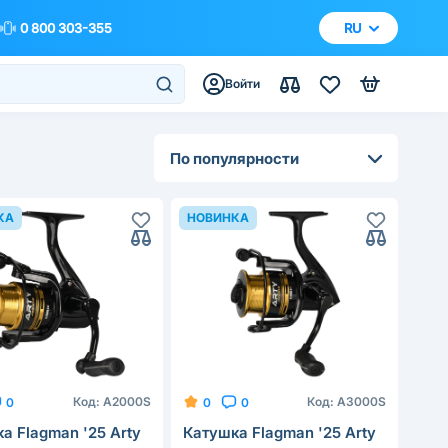
0 800 303-355
RU
Войти
По популярности
КА
НОВИНКА
Код:
A2000S
Код:
A3000S
0
0
0
а Flagman '25 Arty
Катушка Flagman '25 Arty