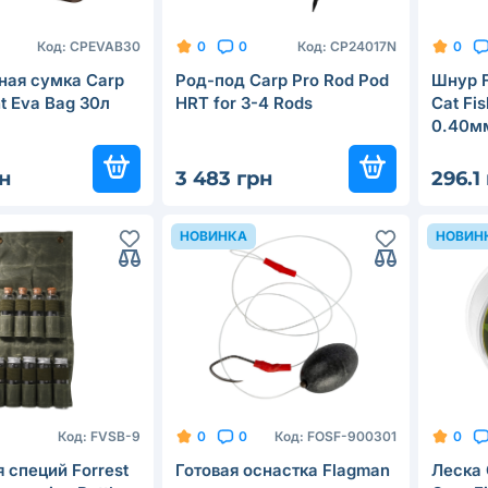
Код:
CPEVAB30
Код:
CP24017N
0
0
0
ная сумка Carp
Род-под Carp Pro Rod Pod
Шнур F
ht Eva Bag 30л
HRT for 3-4 Rods
Cat Fi
0.40м
рн
3 483 грн
296.1
НОВИНКА
НОВИН
Код:
FVSB-9
Код:
FOSF-900301
0
0
0
 специй Forrest
Готовая оснастка Flagman
Леска 