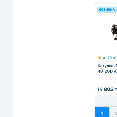
НОВИНКА
0
0
Катушка 
4012QD A
14 805 
1