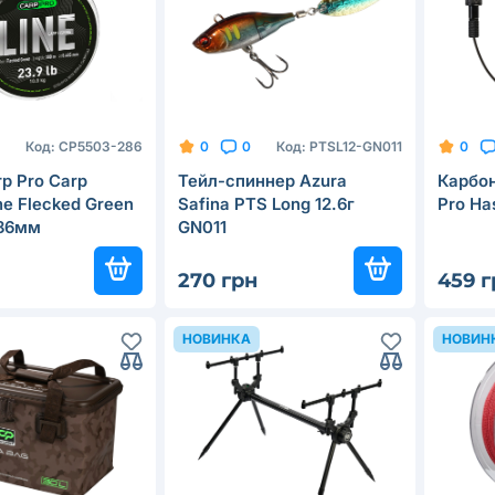
Код:
CP5503-286
Код:
PTSL12-GN011
0
0
0
p Pro Carp
Тейл-спиннер Azura
Карбон
ine Flecked Green
Safina PTS Long 12.6г
Pro Ha
86мм
GN011
270 грн
459 г
НОВИНКА
НОВИН