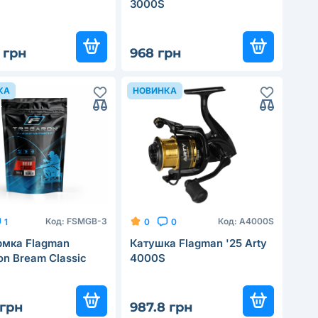
3000S
 грн
968 грн
КА
НОВИНКА
Код:
FSMGB-3
Код:
A4000S
1
0
0
рмка Flagman
Катушка Flagman '25 Arty
on Bream Classic
4000S
 грн
987.8 грн