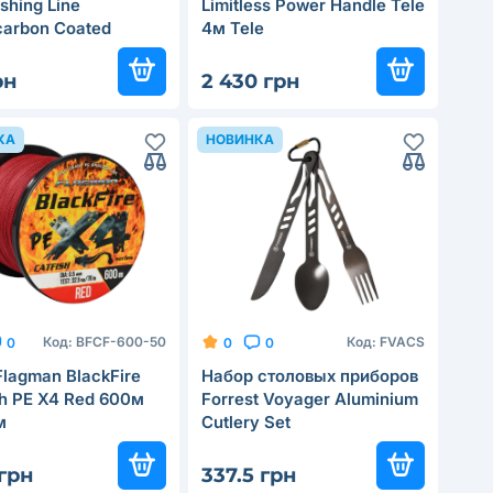
shing Line
Limitless Power Handle Tele
carbon Coated
4м Tele
l 300м 0.261мм
рн
2 430 грн
КА
НОВИНКА
Код:
BFCF-600-50
Код:
FVACS
0
0
0
lagman BlackFire
Набор столовых приборов
sh PE X4 Red 600м
Forrest Voyager Aluminium
м
Cutlery Set
 грн
337.5 грн