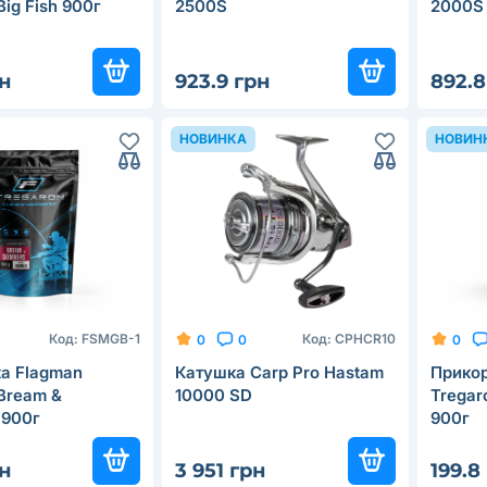
Big Fish 900г
2500S
2000S
рн
923.9 грн
892.8
НОВИНКА
НОВИН
Код:
FSMGB-1
Код:
CPHCR10
0
0
0
а Flagman
Катушка Carp Pro Hastam
Прико
Bream &
10000 SD
Tregar
 900г
900г
рн
3 951 грн
199.8