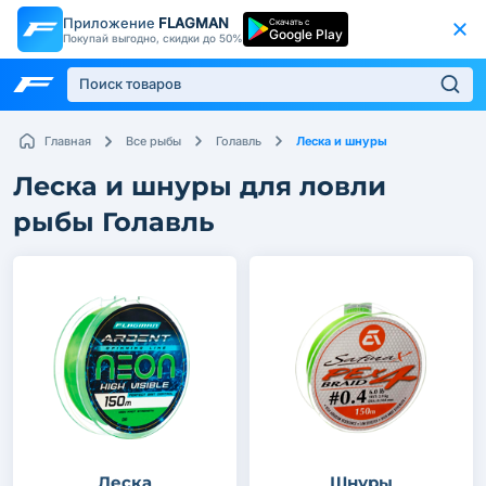
Приложение
FLAGMAN
Скачать с
Google Play
Покупай выгодно, скидки до 50%
Леска и шнуры
Главная
Все рыбы
Голавль
Леска и шнуры для ловли
рыбы Голавль
Леска
Шнуры