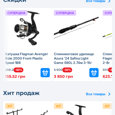
Все товары
СУПЕРЦІНА
СУПЕРЦІНА
СУПЕР
Катушка Flagman Avenger
Спиннинговое удилище
Спинни
Bolo 2000 Front Plastic
Azura '24 Safina Light
Flagma
Spool 1BB
Game S90L 2.74м 3-15г
2-8г
259.2
5 500
891
-40%
-30%
-30
155.52 грн
3 850 грн
623.7
Хит продаж
Все товары
ХІТ
ХІТ
ХІТ