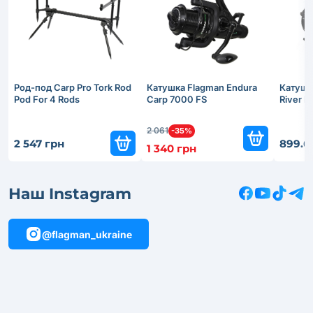
Род-под Carp Pro Tork Rod
Катушка Flagman Endura
Катушк
Pod For 4 Rods
Carp 7000 FS
River 
2 061
-35%
2 547 грн
899.6
1 340 грн
Наш Instagram
@flagman_ukraine