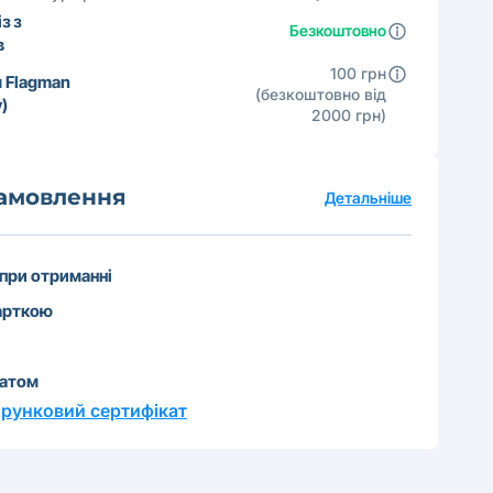
з з
Безкоштовно
в
100 грн
 Flagman
(безкоштовно від
)
2000 грн)
замовлення
Детальніше
 при отриманні
арткою
катом
рунковий сертифікат