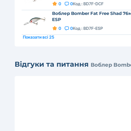
0
0
Код :
BD7F-DCF
Воблер Bomber Fat Free Shad 76
ESP
0
0
Код :
BD7F-ESP
Показати всі 25
Відгуки та питання
Воблер Bombe