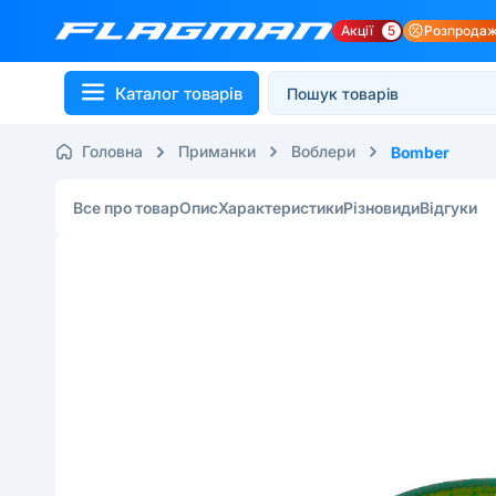
Акції
5
Розпрода
Каталог товарів
Головна
Приманки
Воблери
Bomber
Все про товар
Опис
Характеристики
Різновиди
Відгуки