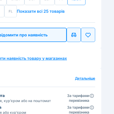
Показати всі 25 товарів
FL
відомити про наявність
ти наявність товару у магазинах
а
Детальніше
шта
За тарифами
перевізника
ня, кур’єром або на поштомат
а
За тарифами
перевізника
ня або кур’єром