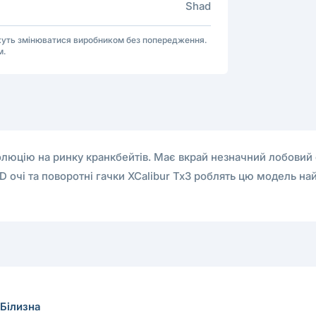
Shad
ожуть змінюватися виробником без попередження.
м.
юцію на ринку кранкбейтів. Має вкрай незначний лобовий оп
 3D очі та поворотні гачки XCalibur Tx3 роблять цю модель
Білизна