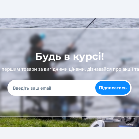
Будь в курсі!
першим товари за вигідними цінами, дізнавайся про акції т
Підписатись