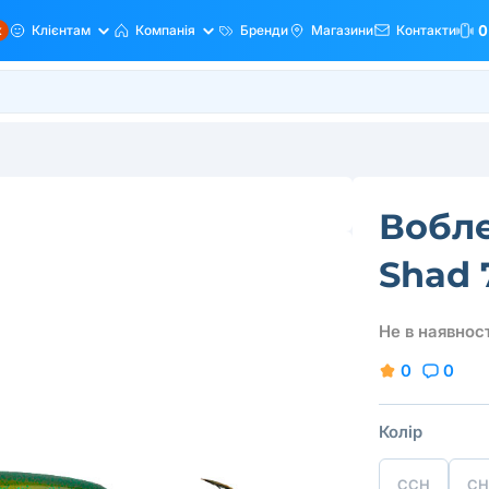
ж
Клієнтам
Компанія
Бренди
Магазини
Контакти
0
Вобле
Shad
Не в наявност
0
0
Колір
CCH
CH