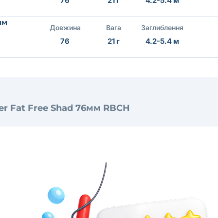
76
21 г
4.2-5.4 м
мм
Довжина
Вага
Заглиблення
76
21 г
4.2-5.4 м
r Fat Free Shad 76мм RBCH