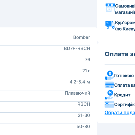
Самовиві
магазині
Кур'єром
(по Києву
Bomber
BD7F-RBCH
Оплата 
76
21 г
Готівкою
4.2-5.4 м
Оплата к
Плаваючий
Кредит
RBCH
Сертифі
Обрати пода
21-30
50-80