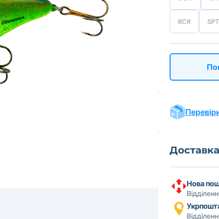
RCR
SPT
По
Перевіри
Доставк
Нова по
Відділен
Укрпошт
Відділен