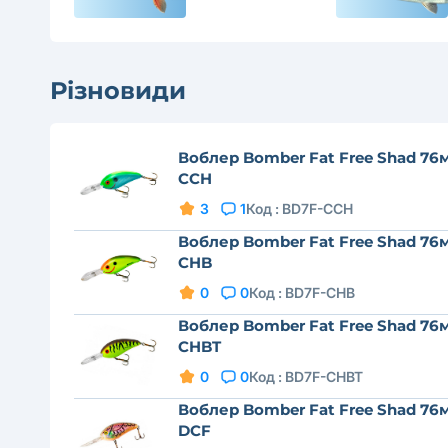
Різновиди
Воблер Bomber Fat Free Shad 76
CCH
3
1
Код :
BD7F-CCH
Воблер Bomber Fat Free Shad 76
CHB
0
0
Код :
BD7F-CHB
Воблер Bomber Fat Free Shad 76
CHBT
0
0
Код :
BD7F-CHBT
Воблер Bomber Fat Free Shad 76
DCF