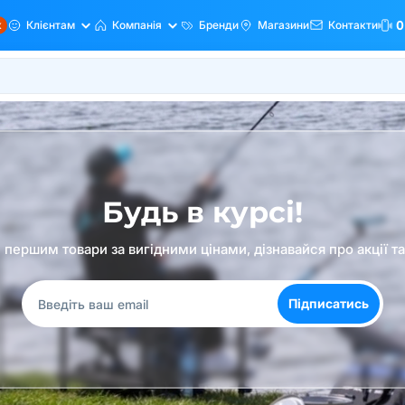
ж
Клієнтам
Компанія
Бренди
Магазини
Контакти
0
Будь в курсі!
першим товари за вигідними цінами, дізнавайся про акції т
Підписатись