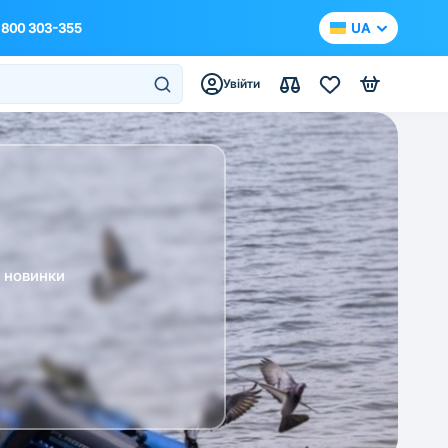
 800 303-355
UA
Увійти
а новинки