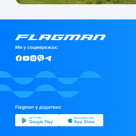
Ми у соцмережах:
Flagman у додатках:
GET IT ON
Download on the
Google Play
App Store