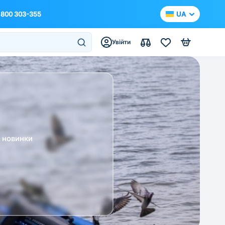
 800 303-355
UA
Увійти
а новинки