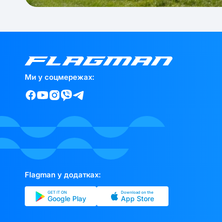
Ми у соцмережах:
Flagman у додатках:
GET IT ON
Download on the
Google Play
App Store