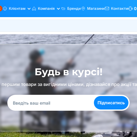
ж
Клієнтам
Компанія
Бренди
Магазини
Контакти
0
Будь в курсі!
першим товари за вигідними цінами, дізнавайся про акції т
Підписатись