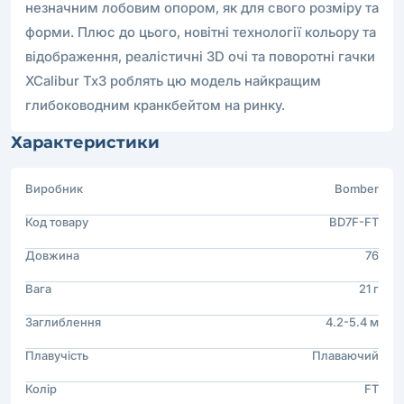
незначним лобовим опором, як для свого розміру та
форми. Плюс до цього, новітні технології кольору та
відображення, реалістичні 3D очі та поворотні гачки
XCalibur Tx3 роблять цю модель найкращим
глибоководним кранкбейтом на ринку.
Характеристики
Виробник
Bomber
Код товару
BD7F-FT
Довжина
76
Вага
21 г
Заглиблення
4.2-5.4 м
Плавучість
Плаваючий
Колір
FT