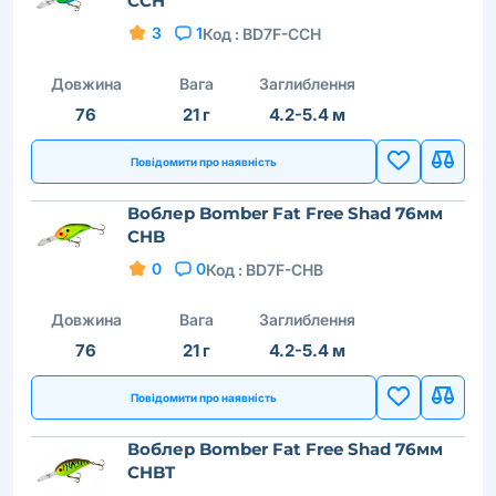
CCH
3
1
Код :
BD7F-CCH
Довжина
Вага
Заглиблення
76
21 г
4.2-5.4 м
Повідомити про наявність
Воблер Bomber Fat Free Shad 76мм
CHB
0
0
Код :
BD7F-CHB
Довжина
Вага
Заглиблення
76
21 г
4.2-5.4 м
Повідомити про наявність
Воблер Bomber Fat Free Shad 76мм
CHBT