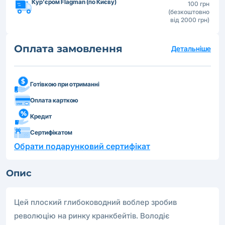
Кур'єром Flagman (по Києву)
100 грн
(безкоштовно
від 2000 грн)
Оплата замовлення
Детальніше
Готівкою при отриманні
Оплата карткою
Кредит
Сертифікатом
Обрати подарунковий сертифікат
Опис
Цей плоский глибоководний воблер зробив
революцію на ринку кранкбейтів. Володіє