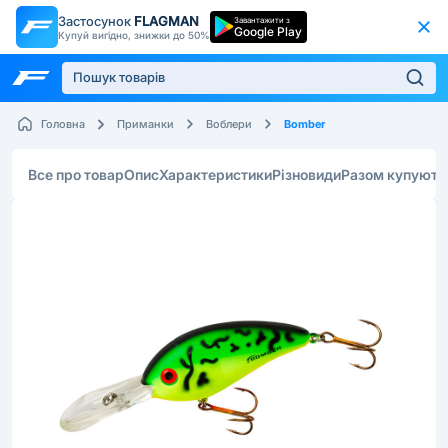
Застосунок
FLAGMAN
Завантажити з
Google Play
Купуй вигідно, знижки до 50%
Bomber
Головна
Приманки
Воблери
Все про товар
Опис
Характеристики
Різновиди
Разом купують