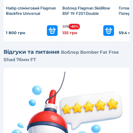
Набір спінінговий Flagman
Воблер Flagman SkidRow
Готова
Blackfire Universal
85F 11г F201 Double
Патерн
225
-40%
1 800 грн
135 грн
59.4 г
Відгуки та питання
Воблер Bomber Fat Free
Shad 76мм FT