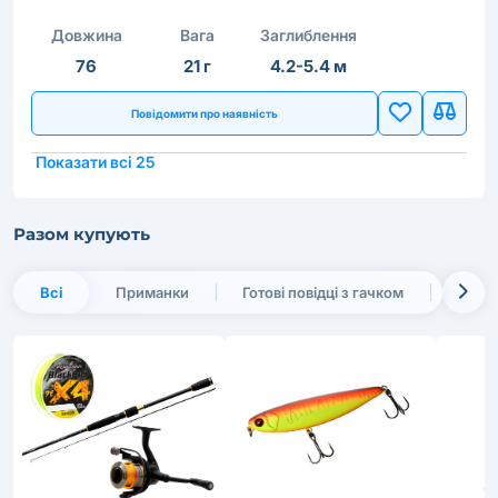
Довжина
Вага
Заглиблення
76
21 г
4.2-5.4 м
Повідомити про наявність
Показати всі 25
Разом купують
Всі
Приманки
Готові повідці з гачком
Осна