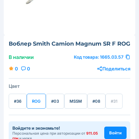
Воблер Smith Camion Magnum SR F ROG
В наличии
Код товара:
1665.03.57
0
0
Поделиться
Цвет
#36
ROG
#03
MSSM
#08
#31
Войдите и экономьте!
Войти
Персональная цена при авторизации от
911.05
грн
и ниже