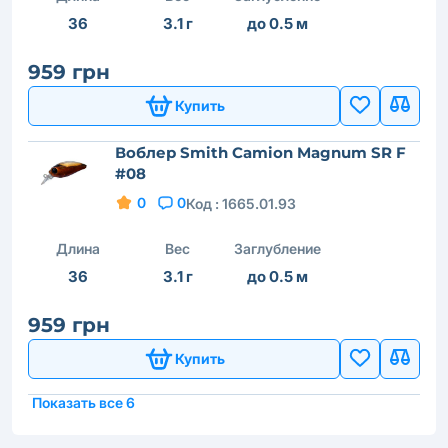
36
3.1 г
до 0.5 м
959 грн
Купить
Воблер Smith Camion Magnum SR F
#08
0
0
Код :
1665.01.93
Длина
Вес
Заглубление
36
3.1 г
до 0.5 м
959 грн
Купить
Показать все 6