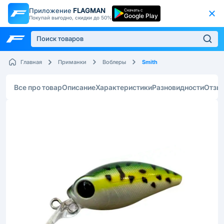
Приложение
FLAGMAN
Скачать с
Google Play
Покупай выгодно, скидки до 50%
Smith
Главная
Приманки
Воблеры
Все про товар
Описание
Характеристики
Разновидности
Отзы