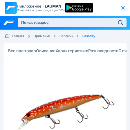
Приложение
FLAGMAN
Скачать с
Google Play
Покупай выгодно, скидки до 50%
Bassday
Главная
Приманки
Воблеры
Все про товар
Описание
Характеристики
Разновидности
Отзы