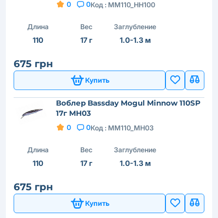
0
0
Код :
MM110_HH100
Длина
Вес
Заглубление
110
17 г
1.0-1.3 м
675 грн
Купить
Воблер Bassday Mogul Minnow 110SP
17г MH03
0
0
Код :
MM110_MH03
Длина
Вес
Заглубление
110
17 г
1.0-1.3 м
675 грн
Купить