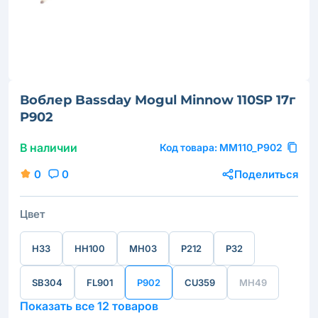
Воблер Bassday Mogul Minnow 110SP 17г
P902
В наличии
Код товара:
MM110_P902
0
0
Поделиться
Цвет
H33
HH100
MH03
P212
P32
SB304
FL901
P902
CU359
MH49
Показать все 12 товаров