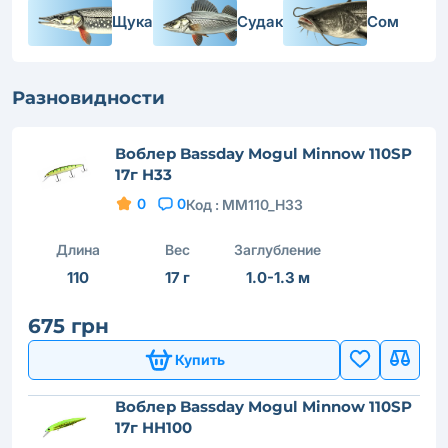
Щука
Судак
Сом
Разновидности
Воблер Bassday Mogul Minnow 110SP
17г H33
0
0
Код :
MM110_H33
Длина
Вес
Заглубление
110
17 г
1.0-1.3 м
675 грн
Купить
Воблер Bassday Mogul Minnow 110SP
17г HH100