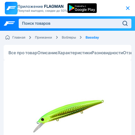
Приложение
FLAGMAN
Скачать с
Google Play
Покупай выгодно, скидки до 50%
Bassday
Главная
Приманки
Воблеры
Все про товар
Описание
Характеристики
Разновидности
Отзы