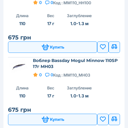
0
0
Код :
MM110_HH100
Длина
Вес
Заглубление
110
17 г
1.0-1.3 м
675 грн
Купить
Воблер Bassday Mogul Minnow 110SP
17г MH03
0
0
Код :
MM110_MH03
Длина
Вес
Заглубление
110
17 г
1.0-1.3 м
675 грн
Купить