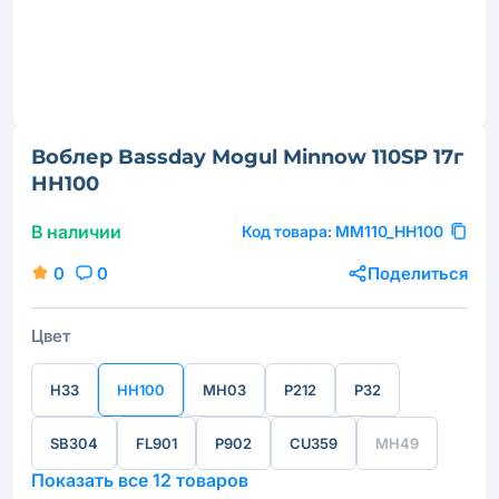
Воблер Bassday Mogul Minnow 110SP 17г
HH100
В наличии
Код товара:
MM110_HH100
0
0
Поделиться
Цвет
H33
HH100
MH03
P212
P32
SB304
FL901
P902
CU359
MH49
Показать все 12 товаров