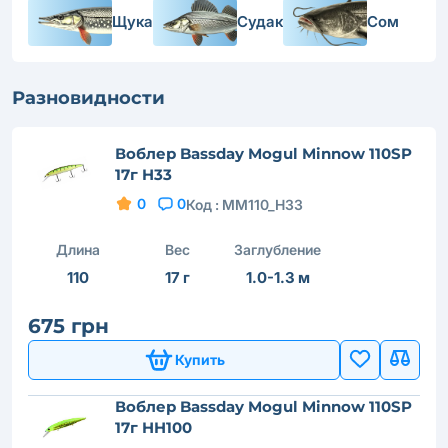
Щука
Судак
Сом
Разновидности
Воблер Bassday Mogul Minnow 110SP
17г H33
0
0
Код :
MM110_H33
Длина
Вес
Заглубление
110
17 г
1.0-1.3 м
675 грн
Купить
Воблер Bassday Mogul Minnow 110SP
17г HH100