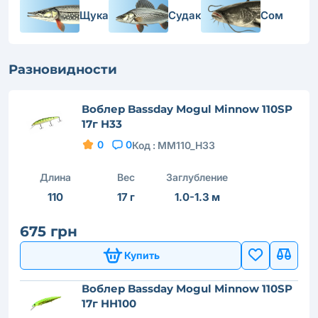
Щука
Судак
Сом
Разновидности
Воблер Bassday Mogul Minnow 110SP
17г H33
0
0
Код :
MM110_H33
Длина
Вес
Заглубление
110
17 г
1.0-1.3 м
675 грн
Купить
Воблер Bassday Mogul Minnow 110SP
17г HH100