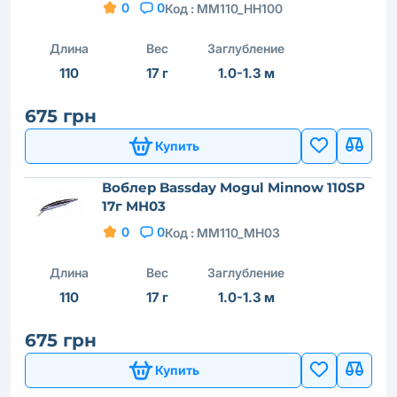
0
0
Код :
MM110_HH100
Длина
Вес
Заглубление
110
17 г
1.0-1.3 м
675 грн
Купить
Воблер Bassday Mogul Minnow 110SP
17г MH03
0
0
Код :
MM110_MH03
Длина
Вес
Заглубление
110
17 г
1.0-1.3 м
675 грн
Купить