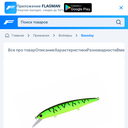
Приложение
FLAGMAN
Скачать с
Google Play
Покупай выгодно, скидки до 50%
Bassday
Главная
Приманки
Воблеры
Все про товар
Описание
Характеристики
Разновидности
Вмес