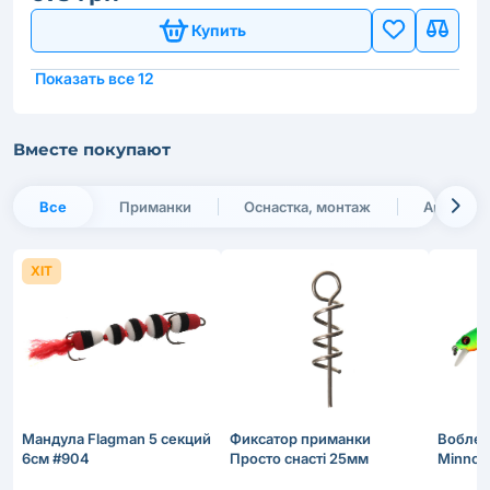
Купить
Показать все 12
Вместе покупают
Все
Приманки
Оснастка, монтаж
Архив
ХІТ
Мандула Flagman 5 секций
Фиксатор приманки
Воблер
6см #904
Просто снастi 25мм
Minnow