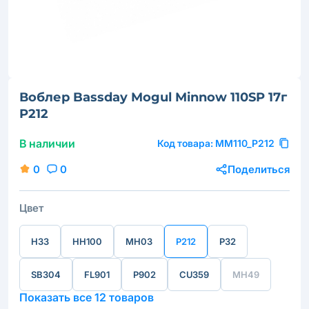
Воблер Bassday Mogul Minnow 110SP 17г
P212
В наличии
Код товара:
MM110_P212
0
0
Поделиться
Цвет
H33
HH100
MH03
P212
P32
SB304
FL901
P902
CU359
MH49
Показать все 12 товаров