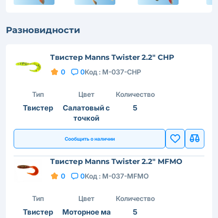
Разновидности
Твистер Manns Twister 2.2" CHP
0
0
Код :
M-037-CHP
Тип
Цвет
Количество
Твистер
Салатовый с
5
точкой
Сообщить о наличии
Твистер Manns Twister 2.2" MFMO
0
0
Код :
M-037-MFMO
Тип
Цвет
Количество
Твистер
Моторное ма
5