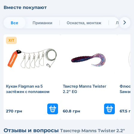
Вместе покупают
Все
Приманки
Оснастка, монтаж
Леска и 
ХІТ
Кукан Flagman на 5
Твистер Manns Twister
Флюоро
застёжек с поплавком
2.2" EG
Sawada
270 грн
60.8 грн
67.5 г
Отзывы и вопросы
Твистер Manns Twister 2.2"