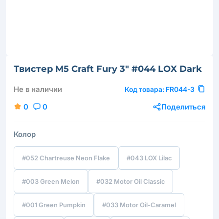
Твистер M5 Craft Fury 3" #044 LOX Dark
Не в наличии
Код товара:
FR044-3
0
0
Поделиться
Колор
#052 Chartreuse Neon Flake
#043 LOX Lilac
#003 Green Melon
#032 Motor Oil Classic
#001 Green Pumpkin
#033 Motor Oil-Caramel