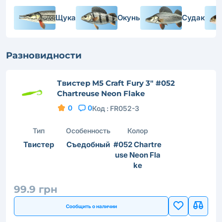
Щука
Окунь
Судак
Разновидности
Твистер M5 Craft Fury 3" #052
Chartreuse Neon Flake
0
0
Код :
FR052-3
Тип
Особенность
Колор
Твистер
Съедобный
#052 Chartre
use Neon Fla
ke
99.9 грн
Сообщить о наличии