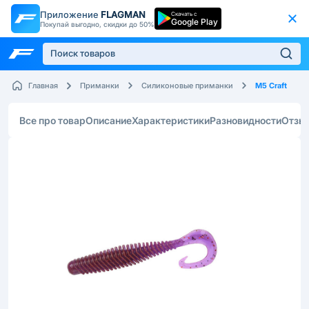
Приложение
FLAGMAN
Скачать с
Google Play
Покупай выгодно, скидки до 50%
M5 Craft
Главная
Приманки
Силиконовые приманки
Все про товар
Описание
Характеристики
Разновидности
Отзы