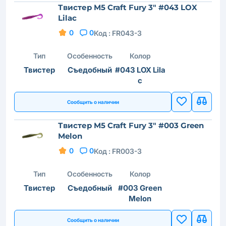
Твистер M5 Craft Fury 3" #043 LOX
Lilac
0
0
Код :
FR043-3
Тип
Особенность
Колор
Твистер
Съедобный
#043 LOX Lila
c
Сообщить о наличии
Твистер M5 Craft Fury 3" #003 Green
Melon
0
0
Код :
FR003-3
Тип
Особенность
Колор
Твистер
Съедобный
#003 Green
Melon
Сообщить о наличии