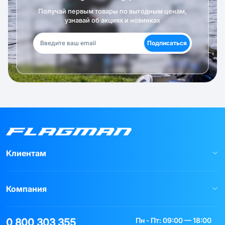
Получай первым товары по выгодным ценам,
узнавай об акциях и новинках
Подписаться
Клиентам
Компания
Пн - Пт: 09:00 — 18:00
0 800 303 355