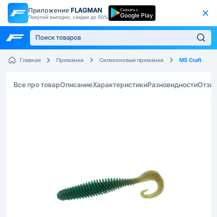
Приложение
FLAGMAN
Скачать с
Google Play
Покупай выгодно, скидки до 50%
M5 Craft
Главная
Приманки
Силиконовые приманки
Все про товар
Описание
Характеристики
Разновидности
Отзы