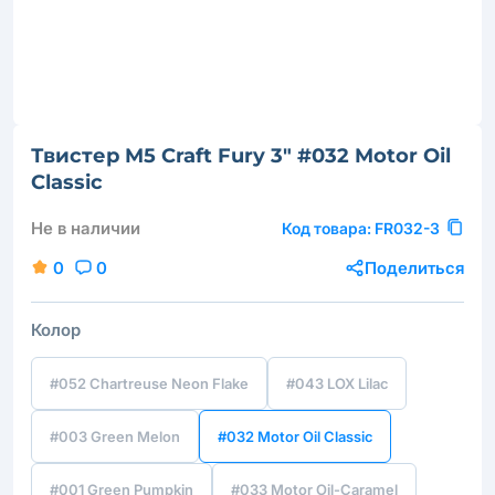
Твистер M5 Craft Fury 3" #032 Motor Oil
Classic
Не в наличии
Код товара:
FR032-3
0
0
Поделиться
Колор
#052 Chartreuse Neon Flake
#043 LOX Lilac
#003 Green Melon
#032 Motor Oil Classic
#001 Green Pumpkin
#033 Motor Oil-Caramel