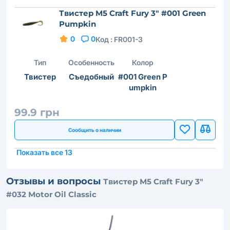
Твистер M5 Craft Fury 3" #001 Green
Pumpkin
0
0
Код :
FR001-3
Тип
Особенность
Колор
Твистер
Съедобный
#001 Green P
umpkin
99.9 грн
Сообщить о наличии
Показать все 13
Отзывы и вопросы
Твистер M5 Craft Fury 3"
#032 Motor Oil Classic