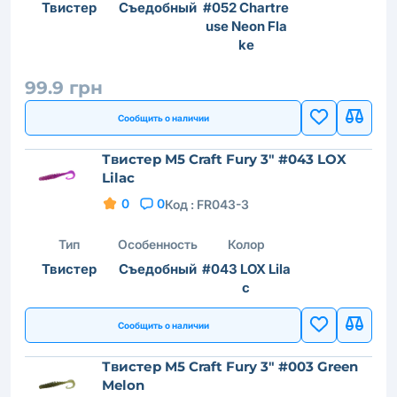
Твистер
Съедобный
#052 Chartre
use Neon Fla
ke
99.9 грн
Сообщить о наличии
Твистер M5 Craft Fury 3" #043 LOX
Lilac
0
0
Код :
FR043-3
Тип
Особенность
Колор
Твистер
Съедобный
#043 LOX Lila
c
Сообщить о наличии
Твистер M5 Craft Fury 3" #003 Green
Melon