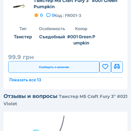
Твистер M5 Craft Fury 3" #001 Green
Pumpkin
0
0
Код :
FR001-3
Тип
Особенность
Колор
Твистер
Съедобный
#001 Green P
umpkin
99.9 грн
Сообщить о наличии
Показать все 13
Отзывы и вопросы
Твистер M5 Craft Fury 3" #021
Violet