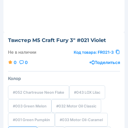
Твистер M5 Craft Fury 3" #021 Violet
Не в наличии
Код товара:
FR021-3
0
0
Поделиться
Колор
#052 Chartreuse Neon Flake
#043 LOX Lilac
#003 Green Melon
#032 Motor Oil Classic
#001 Green Pumpkin
#033 Motor Oil-Caramel