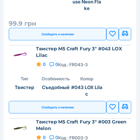
use Neon Fla
ke
99.9 грн
Сообщить о наличии
Твистер M5 Craft Fury 3" #043 LOX
Lilac
0
0
Код :
FR043-3
Тип
Особенность
Колор
Твистер
Съедобный
#043 LOX Lila
c
Сообщить о наличии
Твистер M5 Craft Fury 3" #003 Green
Melon
0
0
Код :
FR003-3