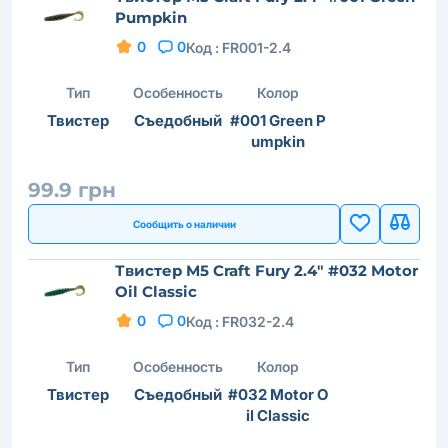
Pumpkin
0
0
Код :
FR001-2.4
Тип
Особенность
Колор
Твистер
Съедобный
#001 Green P
umpkin
99.9 грн
Сообщить о наличии
Твистер M5 Craft Fury 2.4" #032 Motor
Oil Classic
0
0
Код :
FR032-2.4
Тип
Особенность
Колор
Твистер
Съедобный
#032 Motor O
il Classic