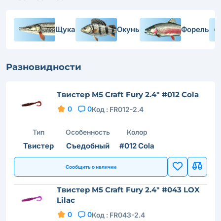
Щука
Окунь
Форель
Разновидности
Твистер M5 Craft Fury 2.4" #012 Cola
0
0
Код :
FR012-2.4
Тип
Особенность
Колор
Твистер
Съедобный
#012 Cola
Сообщить о наличии
Твистер M5 Craft Fury 2.4" #043 LOX
Lilac
0
0
Код :
FR043-2.4