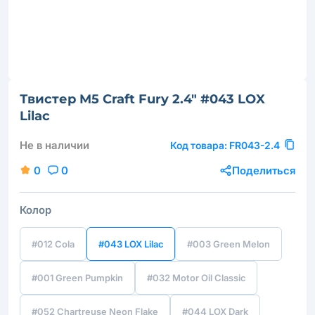
Твистер M5 Craft Fury 2.4" #043 LOX
Lilac
Не в наличии
Код товара:
FR043-2.4
0
0
Поделиться
Колор
#012 Cola
#043 LOX Lilac
#003 Green Melon
#001 Green Pumpkin
#032 Motor Oil Classic
#052 Chartreuse Neon Flake
#044 LOX Dark