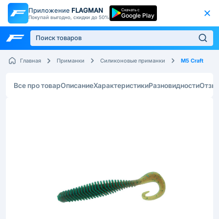
Приложение
FLAGMAN
Скачать с
Google Play
Покупай выгодно, скидки до 50%
M5 Craft
Главная
Приманки
Силиконовые приманки
Все про товар
Описание
Характеристики
Разновидности
Отзы