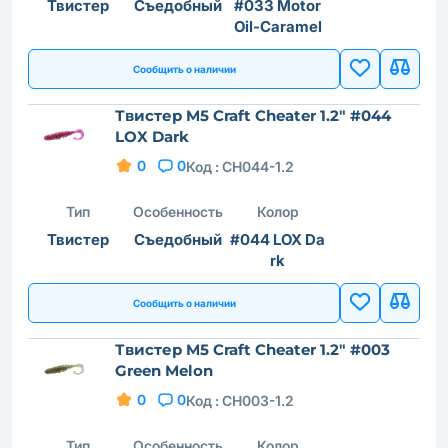
Твистер
Съедобный
#033 Motor
Oil-Caramel
Сообщить о наличии
Твистер M5 Craft Cheater 1.2" #044
LOX Dark
0
0
Код :
CH044-1.2
Тип
Особенность
Колор
Твистер
Съедобный
#044 LOX Da
rk
Сообщить о наличии
Твистер M5 Craft Cheater 1.2" #003
Green Melon
0
0
Код :
CH003-1.2
Тип
Особенность
Колор