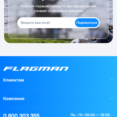
Получай первым товары по выгодным ценам,
узнавай об акциях и новинках
Подписаться
Клиентам
Компания
Пн - Пт: 09:00 — 18:00
0 800 303 355