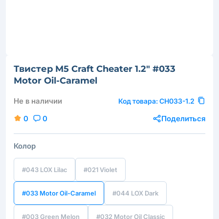
Твистер M5 Craft Cheater 1.2" #033
Motor Oil-Caramel
Не в наличии
Код товара:
CH033-1.2
0
0
Поделиться
Колор
#043 LOX Lilac
#021 Violet
#033 Motor Oil-Caramel
#044 LOX Dark
#003 Green Melon
#032 Motor Oil Classic