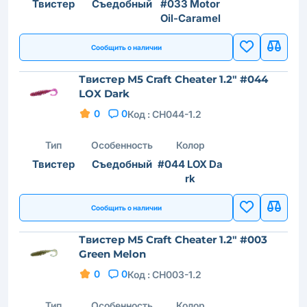
Твистер
Съедобный
#033 Motor
Oil-Caramel
Сообщить о наличии
Твистер M5 Craft Cheater 1.2" #044
LOX Dark
0
0
Код :
CH044-1.2
Тип
Особенность
Колор
Твистер
Съедобный
#044 LOX Da
rk
Сообщить о наличии
Твистер M5 Craft Cheater 1.2" #003
Green Melon
0
0
Код :
CH003-1.2
Тип
Особенность
Колор