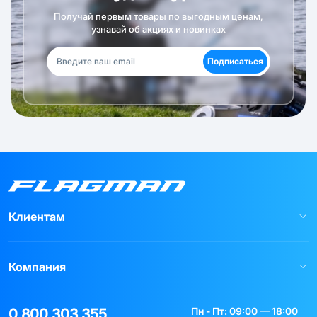
Получай первым товары по выгодным ценам,
узнавай об акциях и новинках
Подписаться
Клиентам
Компания
Пн - Пт: 09:00 — 18:00
0 800 303 355