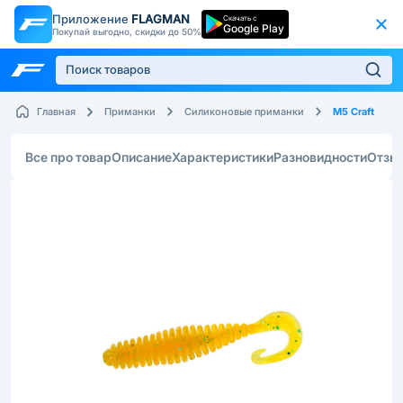
Приложение
FLAGMAN
Скачать с
Google Play
Покупай выгодно, скидки до 50%
M5 Craft
Главная
Приманки
Силиконовые приманки
Все про товар
Описание
Характеристики
Разновидности
Отзы