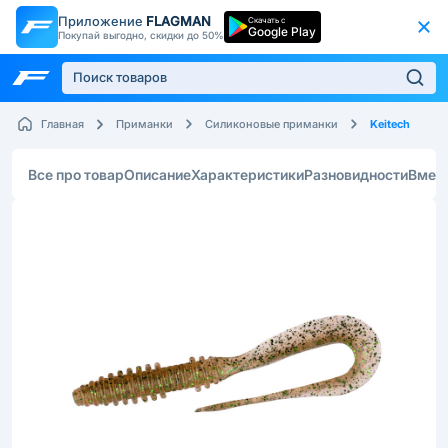
Приложение
FLAGMAN
Скачать с
Google Play
Покупай выгодно, скидки до 50%
Keitech
Главная
Приманки
Силиконовые приманки
Все про товар
Описание
Характеристики
Разновидности
Вмес