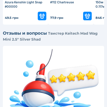
Azura Kenshin Light Snap
#112 Chartreuse
150м Fi
#00000
0.117м
49.5 грн
77.9 грн
846 гр
Отзывы и вопросы
Твистер Keitech Mad Wag
Mini 2.5" Silver Shad