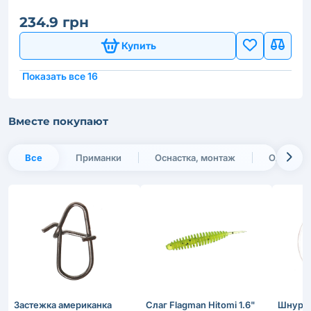
234.9 грн
Купить
Показать все 16
Вместе покупают
Все
Приманки
Оснастка, монтаж
Одежда, 
Застежка американка
Слаг Flagman Hitomi 1.6"
Шнур A