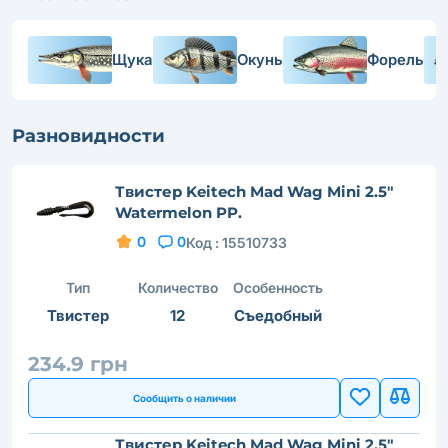
Щука
Окунь
Форель
Разновидности
Твистер Keitech Mad Wag Mini 2.5"
Watermelon PP.
0
0
Код :
15510733
Тип
Количество
Особенность
Твистер
12
Съедобный
234.9 грн
Сообщить о наличии
Твистер Keitech Mad Wag Mini 2.5"