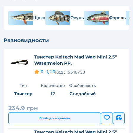
Щука
Окунь
Форель
Разновидности
Твистер Keitech Mad Wag Mini 2.5"
Watermelon PP.
0
0
Код :
15510733
Тип
Количество
Особенность
Твистер
12
Съедобный
234.9 грн
Сообщить о наличии
Твистер Keitech Mad Wag Mini 2.5"