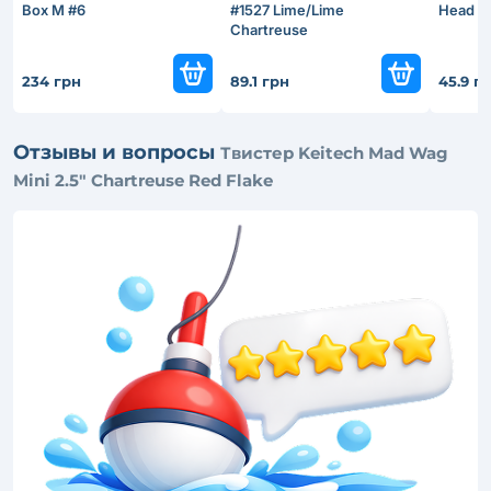
Box M #6
#1527 Lime/Lime
Head №
Chartreuse
234 грн
89.1 грн
45.9 г
Отзывы и вопросы
Твистер Keitech Mad Wag
Mini 2.5" Chartreuse Red Flake