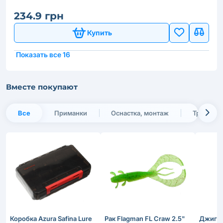
234.9 грн
Купить
Показать все 16
Вместе покупают
Все
Приманки
Оснастка, монтаж
Транспор
Коробка Azura Safina Lure
Рак Flagman FL Craw 2.5"
Джиг-г