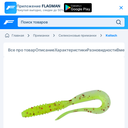
Приложение
FLAGMAN
Скачать с
Google Play
Покупай выгодно, скидки до 50%
Keitech
Главная
Приманки
Силиконовые приманки
Все про товар
Описание
Характеристики
Разновидности
Вмес