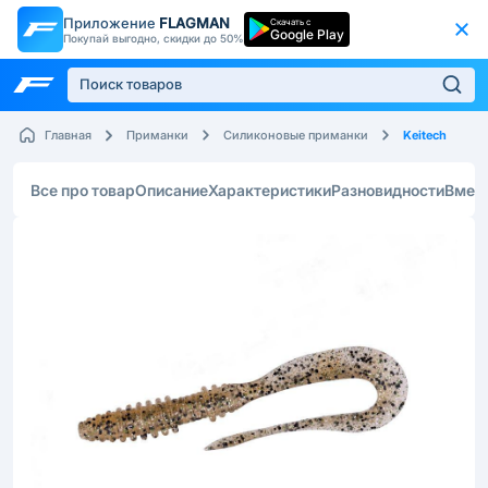
Приложение
FLAGMAN
Скачать с
Google Play
Покупай выгодно, скидки до 50%
Keitech
Главная
Приманки
Силиконовые приманки
Все про товар
Описание
Характеристики
Разновидности
Вмес