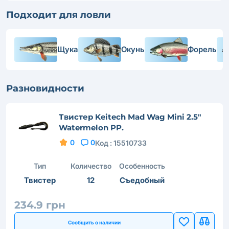
Подходит для ловли
Щука
Окунь
Форель
Разновидности
Твистер Keitech Mad Wag Mini 2.5"
Watermelon PP.
0
0
Код :
15510733
Тип
Количество
Особенность
Твистер
12
Съедобный
234.9 грн
Сообщить о наличии