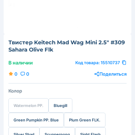
Твистер Keitech Mad Wag Mini 2.5" #309
Sahara Olive Flk
В наличии
Код товара:
15510737
0
0
Поделиться
Колор
Watermelon PP.
Bluegill
Green Pumpkin PP. Blue
Plum Green FLK.
Silver Shad
Scuppernong
Sight Flash