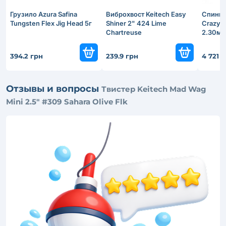
Грузило Azura Safina
Виброхвост Keitech Easy
Спинни
Tungsten Flex Jig Head 5г
Shiner 2" 424 Lime
Crazy F
Chartreuse
2.30м 
394.2 грн
239.9 грн
4 721 
Отзывы и вопросы
Твистер Keitech Mad Wag
Mini 2.5" #309 Sahara Olive Flk