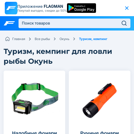
Приложение
FLAGMAN
Скачать с
Google Play
Покупай выгодно, скидки до 50%
Туризм, кемпинг
Главная
Все рыбы
Окунь
Туризм, кемпинг для ловли
рыбы Окунь
Налобные фонари
Ручные фонари