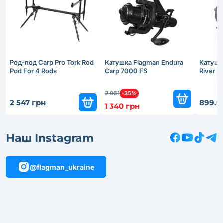
Род-под Carp Pro Tork Rod
Катушка Flagman Endura
Катушк
Pod For 4 Rods
Carp 7000 FS
River 
2 061
-35%
2 547 грн
899.6
1 340 грн
Наш Instagram
@flagman_ukraine