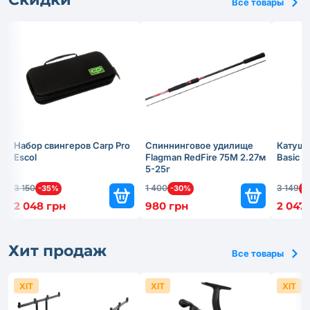
Все товары
Набор свингеров Carp Pro
Спиннинговое удилище
Катушк
Escol
Flagman RedFire 75M 2.27м
Basic 
5-25г
3 150
1 400
3 149
-35%
-30%
-
2 048 грн
980 грн
2 047
Хит продаж
Все товары
ХІТ
ХІТ
ХІТ