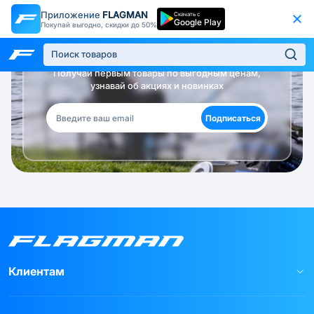
Приложение
FLAGMAN
Скачать с
Google Play
Покупай выгодно, скидки до 50%
Будь в курсе!
Получай первым товары по выгодным ценам,
узнавай об акциях и новинках
Подписаться
Клиентам