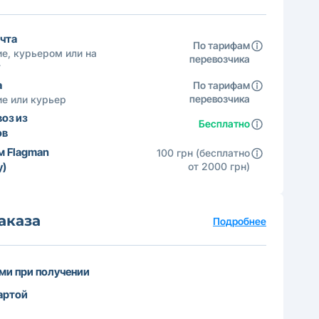
чта
По тарифам
е, курьером или на
перевозчика
т
а
По тарифам
перевозчика
е или курьер
оз из
Бесплатно
ов
м Flagman
100 грн (бесплатно
у)
от 2000 грн)
аказа
Подробнее
ми при получении
артой