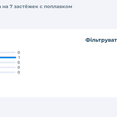
 на 7 застёжек с поплавком
Фільтруват
0
1
0
0
0