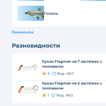
Голавль
Показать все
Разновидности
Кукан Flagman на 7 застёжек с
поплавком
4
1
Код :
NK7
Кукан Flagman на 5 застёжек с
поплавком
1
1
Код :
NK5