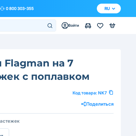
0 800 303-355
RU
Войти
 Flagman на 7
жек с поплавком
Код товара:
NK7
Поделиться
застежек
шт.