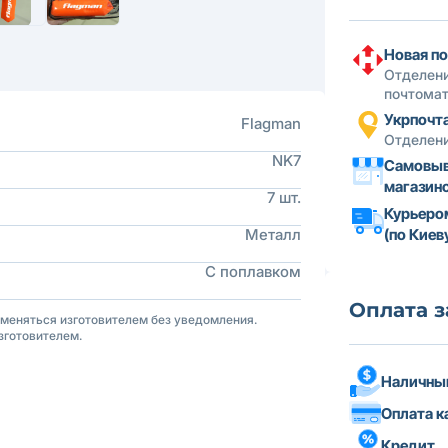
Новая по
Отделени
почтома
Укрпочт
Flagman
Отделени
NK7
Самовыв
магазин
7 шт.
Курьеро
Металл
(по Киев
С поплавком
Оплата з
зменяться изготовителем без уведомления.
зготовителем.
Наличны
Оплата к
Кредит