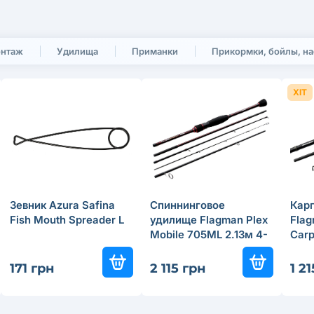
онтаж
Удилища
Приманки
Прикормки, бойлы, на
ХІТ
Зевник Azura Safina
Спиннинговое
Кар
Fish Mouth Spreader L
удилище Flagman Plex
Fla
Mobile 705ML 2.13м 4-
Carp
24г
171 грн
2 115 грн
1 2