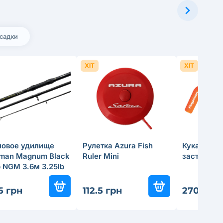
садки
ХІТ
ХІТ
повое удилище
Рулетка Azura Fish
Кукан Flag
gman Magnum Black
Ruler Mini
застёжек 
 NGM 3.6м 3.25lb
15 грн
112.5 грн
270 грн