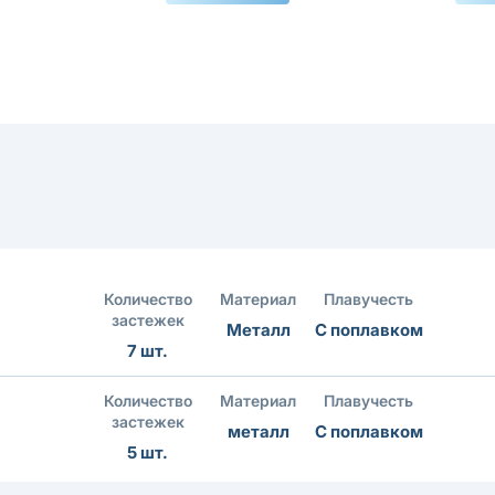
Количество
Материал
Плавучесть
застежек
Металл
С поплавком
7 шт.
Количество
Материал
Плавучесть
застежек
металл
С поплавком
5 шт.