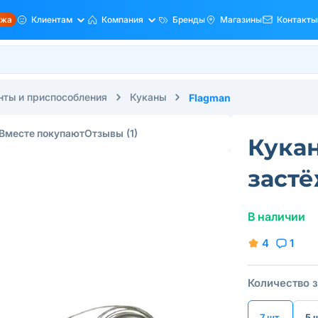
ажа
Клиентам
Компания
Бренды
Магазины
Контакты
ты и приспособления
Куканы
Flagman
Вместе покупают
Отзывы
(1)
Кукан
застё
В наличии
4
1
Количество 
7 шт.
5 