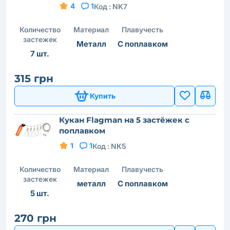
4
1
Код :
NK7
Количество
Материал
Плавучесть
застежек
Металл
С поплавком
7 шт.
315 грн
Купить
Кукан Flagman на 5 застёжек с
поплавком
1
1
Код :
NK5
Количество
Материал
Плавучесть
застежек
металл
С поплавком
5 шт.
270 грн