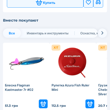
Купить
Вместе покупают
Все
Инвентарь и инструменты
Оснастка, монтаж
ХІТ
ХІТ
Блесна Flagman
Рулетка Azura Fish Ruler
Грузил
Kastmaster 7г #02
Mini
Chebur
Silver 3
51.3 грн
112.5 грн
20.7 г