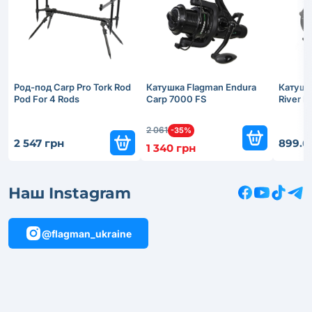
Род-под Carp Pro Tork Rod
Катушка Flagman Endura
Катушк
Pod For 4 Rods
Carp 7000 FS
River 
2 061
-35%
2 547 грн
899.6
1 340 грн
Наш Instagram
@flagman_ukraine