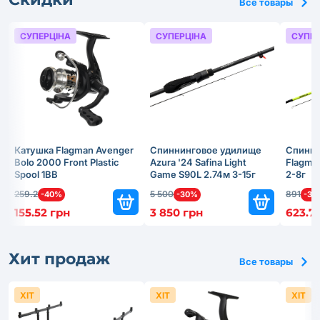
Все товары
СУПЕРЦІНА
СУПЕРЦІНА
СУПЕР
Катушка Flagman Avenger
Спиннинговое удилище
Спинни
Bolo 2000 Front Plastic
Azura '24 Safina Light
Flagma
Spool 1BB
Game S90L 2.74м 3-15г
2-8г
259.2
5 500
891
-40%
-30%
-30
155.52 грн
3 850 грн
623.7
Хит продаж
Все товары
ХІТ
ХІТ
ХІТ