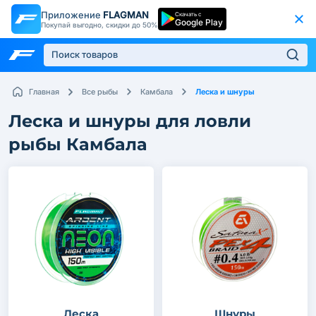
Приложение
FLAGMAN
Скачать с
Google Play
Покупай выгодно, скидки до 50%
Леска и шнуры
Главная
Все рыбы
Камбала
Леска и шнуры для ловли
рыбы Камбала
Леска
Шнуры