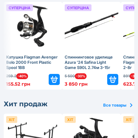
СУПЕРЦІНА
СУПЕРЦІНА
СУПЕР
Катушка Flagman Avenger
Спиннинговое удилище
Спинни
Bolo 2000 Front Plastic
Azura '24 Safina Light
Flagma
Spool 1BB
Game S90L 2.74м 3-15г
2-8г
259.2
5 500
891
-40%
-30%
-30
155.52 грн
3 850 грн
623.7
Хит продаж
Все товары
ХІТ
ХІТ
ХІТ