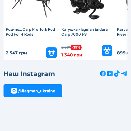
Род-под Carp Pro Tork Rod
Катушка Flagman Endura
Катушк
Pod For 4 Rods
Carp 7000 FS
River 
2 061
-35%
2 547 грн
899.6
1 340 грн
Наш Instagram
@flagman_ukraine