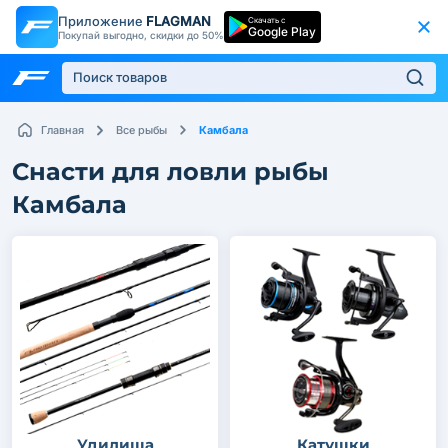
Приложение
FLAGMAN
Скачать с
Google Play
Покупай выгодно, скидки до 50%
Камбала
Главная
Все рыбы
Снасти для ловли рыбы
Камбала
Удилища
Катушки