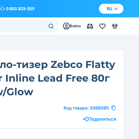
0 800 303-355
RU
Войти
ло-тизер Zebco Flatty
 Inline Lead Free 80г
w/Glow
Код товара:
3088085
Поделиться