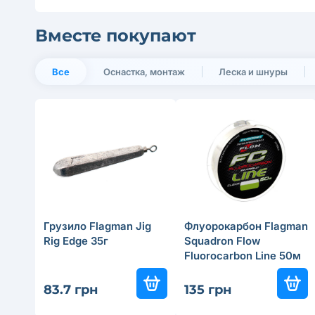
Вместе покупают
Все
Оснастка, монтаж
Леска и шнуры
Грузило Flagman Jig
Флуорокарбон Flagman
Rig Edge 35г
Squadron Flow
Fluorocarbon Line 50м
0.19мм
83.7 грн
135 грн