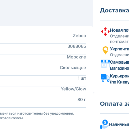
Доставк
Новая по
Zebco
Отделени
почтомат
3088085
Укрпочт
Отделени
Морские
Самовыв
Скользящее
магазин
Курьеро
1 шт
(по Киеву
Yellow/Glow
80 г
Оплата з
зменяться изготовителем без уведомления.
зготовителем.
Наличным