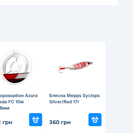
орокарбон Azura
Блесна Mepps Syclops
ada FC 10м
Silver/Red 17г
98мм
2 грн
360 грн