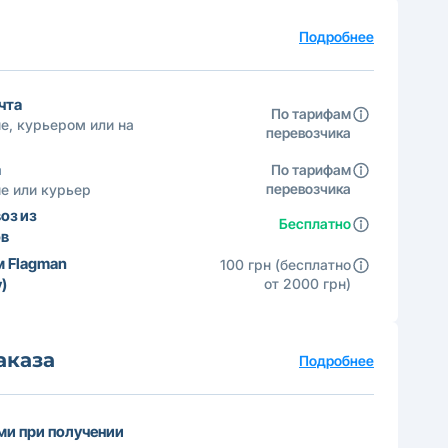
а
Подробнее
чта
По тарифам
е, курьером или на
перевозчика
а
По тарифам
перевозчика
е или курьер
оз из
Бесплатно
ов
м Flagman
100 грн (бесплатно
)
от 2000 грн)
аказа
Подробнее
и при получении