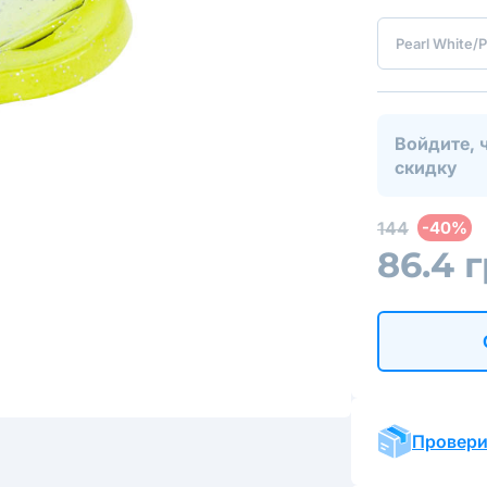
Pearl White/P
Войдите, 
скидку
144
-40%
86.4 
Провери