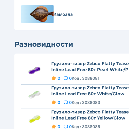
Камбала
Разновидности
Грузило-тизер Zebco Flatty Tease
Inline Lead Free 80г Pearl White/P
0
0
Код :
3088081
Грузило-тизер Zebco Flatty Tease
Inline Lead Free 80г White/Glow
0
0
Код :
3088083
Грузило-тизер Zebco Flatty Tease
Inline Lead Free 80г Yellow/Glow
0
0
Код :
3088085