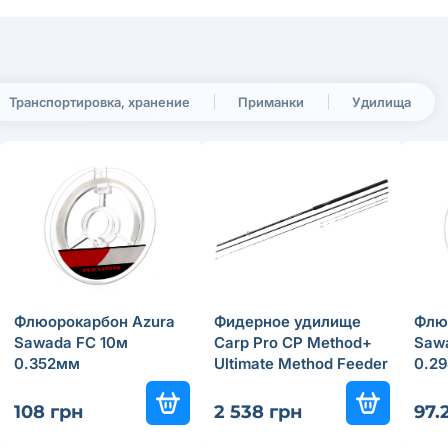
Транспортировка, хранение
Приманки
Удилища
Флюорокарбон Azura
Фидерное удилище
Флю
Sawada FC 10м
Carp Pro CP Method+
Saw
0.352мм
Ultimate Method Feeder
0.2
3.9м 140г
108 грн
2 538 грн
97.