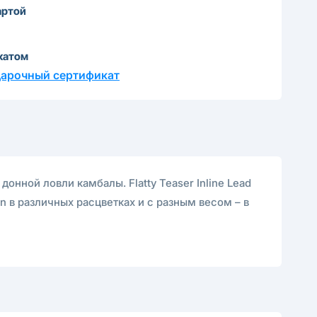
артой
катом
дарочный сертификат
 донной ловли камбалы. Flatty Teaser Inline Lead
n в различных расцветках и с разным весом – в