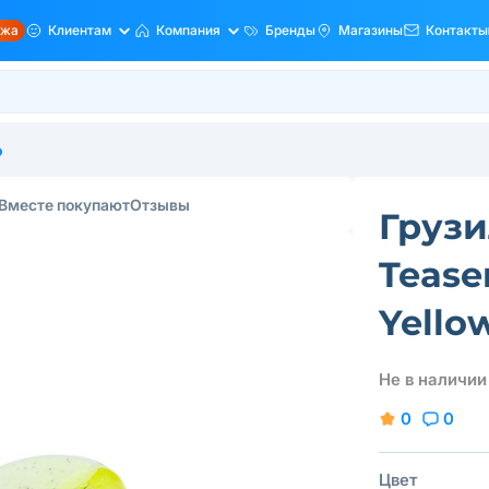
ажа
Клиентам
Компания
Бренды
Магазины
Контакты
o
Вместе покупают
Отзывы
Грузи
Teaser
Yello
Не в наличии
0
0
Цвет