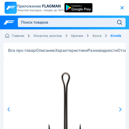
Приложение
FLAGMAN
Скачать с
Google Play
Покупай выгодно, скидки до 50%
Kinetik
Главная
Оснастка, монтаж
Крючки
Azura
Все про товар
Описание
Характеристики
Разновидности
Отзы