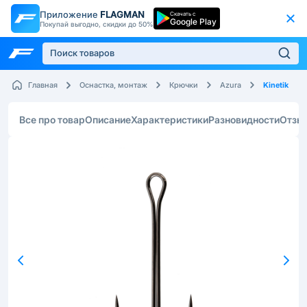
Приложение
FLAGMAN
Скачать с
Google Play
Покупай выгодно, скидки до 50%
Kinetik
Главная
Оснастка, монтаж
Крючки
Azura
Все про товар
Описание
Характеристики
Разновидности
Отзы