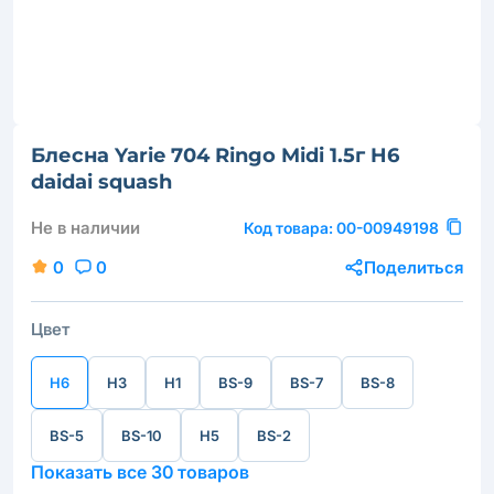
Блесна Yarie 704 Ringo Midi 1.5г H6
daidai squash
Не в наличии
Код товара:
00-00949198
0
0
Поделиться
Цвет
H6
H3
H1
BS-9
BS-7
BS-8
BS-5
BS-10
H5
BS-2
Показать все 30 товаров