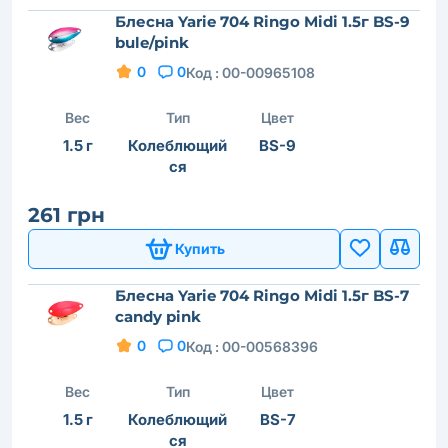
Блесна Yarie 704 Ringo Midi 1.5г BS-9
bule/pink
0
0
Код :
00-00965108
Вес
Тип
Цвет
1.5 г
Колеблющий
BS-9
ся
261 грн
Купить
Блесна Yarie 704 Ringo Midi 1.5г BS-7
candy pink
0
0
Код :
00-00568396
Вес
Тип
Цвет
1.5 г
Колеблющий
BS-7
ся