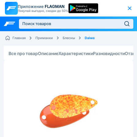
Приложение
FLAGMAN
Скачать с
Google Play
Покупай выгодно, скидки до 50%
Daiwa
Главная
Приманки
Блесны
Все про товар
Описание
Характеристики
Разновидности
Отзы