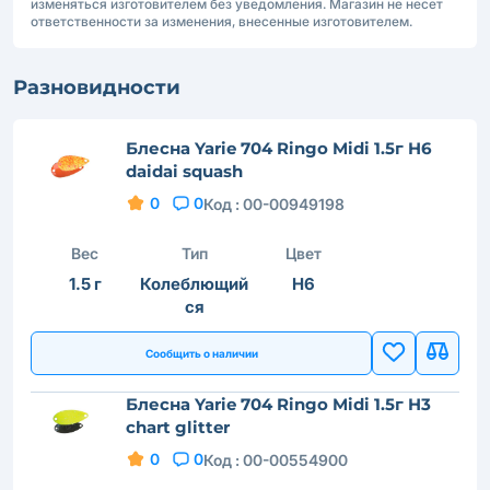
изменяться изготовителем без уведомления. Магазин не несет
ответственности за изменения, внесенные изготовителем.
Разновидности
Блесна Yarie 704 Ringo Midi 1.5г H6
daidai squash
0
0
Код :
00-00949198
Вес
Тип
Цвет
1.5 г
Колеблющий
H6
ся
Сообщить о наличии
Блесна Yarie 704 Ringo Midi 1.5г H3
chart glitter
0
0
Код :
00-00554900