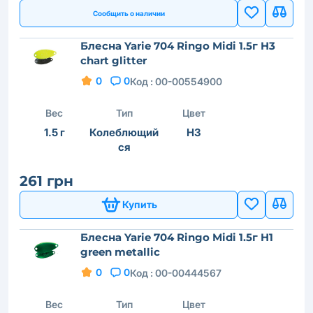
Сообщить о наличии
Блесна Yarie 704 Ringo Midi 1.5г H3
chart glitter
0
0
Код :
00-00554900
Вес
Тип
Цвет
1.5 г
Колеблющий
H3
ся
261 грн
Купить
Блесна Yarie 704 Ringo Midi 1.5г H1
green metallic
0
0
Код :
00-00444567
Вес
Тип
Цвет