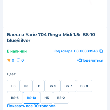
Блесна Yarie 704 Ringo Midi 1.5г BS-10
blue/silver
В наличии
Код товара:
00-00333946
0
0
Поделиться
Цвет
H6
H3
H1
BS-9
BS-7
BS-8
BS-5
BS-10
H5
BS-2
Показать все 30 товаров