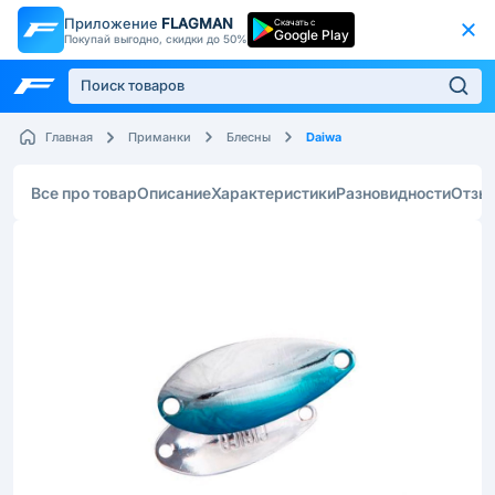
Приложение
FLAGMAN
Скачать с
Google Play
Покупай выгодно, скидки до 50%
Daiwa
Главная
Приманки
Блесны
Все про товар
Описание
Характеристики
Разновидности
Отзы