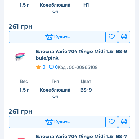
1.5 г
Колеблющий
H1
ся
261 грн
Купить
Блесна Yarie 704 Ringo Midi 1.5г BS-9
bule/pink
0
0
Код :
00-00965108
Вес
Тип
Цвет
1.5 г
Колеблющий
BS-9
ся
261 грн
Купить
Блесна Yarie 704 Ringo Midi 1.5г BS-7